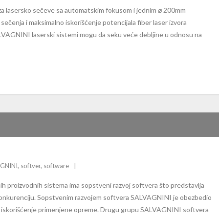
za lasersko sečeve sa automatskim fokusom i jednim ⌀ 200mm
čenja i maksimalno iskorišćenje potencijala fiber laser izvora
LVAGNINI laserski sistemi mogu da seku veće debljine u odnosu na
GNINI
,
softver
,
software
proizvodnih sistema ima sopstveni razvoj softvera što predstavlja
 konkurenciju. Sopstvenim razvojem softvera SALVAGNINI je obezbedio
no iskorišćenje primenjene opreme. Drugu grupu SALVAGNINI softvera