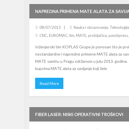
NAPREDNA PRIMENA MATE ALATA ZA SAVIJ
08/07/2013
Nauka i obrazovanje
,
Tehnologij
CNC
,
EUROMAC
,
lim
,
MATE
,
probijačica
,
punchpress
Inženjerski tim KOPLAS Grupe je ponosan što je prv
nestandardne i napredne primene MATE alata za savi
MATE samitu u Pragu održanom u julu 2013. godine.
kupcima MATE alata za savijanje koji žele
Read More
FIBER LASER: NISKI OPERATIVNI TROŠKOVI