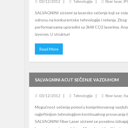
03/12/2012
Tehnologije
fiber laser
,
IP
SALVAGNINI sistemi za lasersko sečenje koji se oslan
odnosu na konkurentske tehnologije i rešenja. Zbog bo
performansama uporedivi sa 3kW CO2 laserima. Anal
izvorom. U strukturi
Read More
SALVAGNINI ACUT SEČENJE VAZDUHOM
03/12/2012
Tehnologije
fiber laser
,
Ita
Mogućnost sečenja pomoću komprimovanog vazduha (AC
najjeftinijom tehnologijom kontinualnog prosecanja 
SALVAGNINI Fiber Laser sistemi se posebno izdvaja