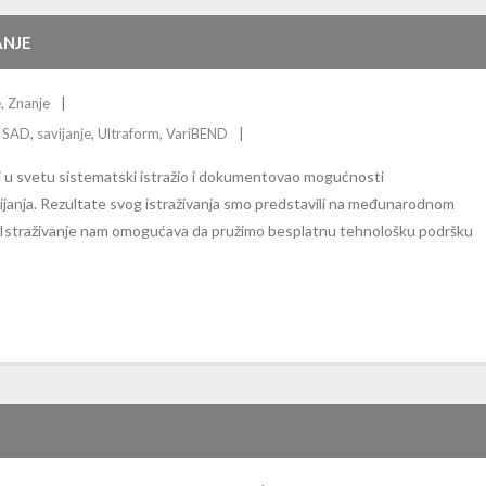
ANJE
e
,
Znanje
,
SAD
,
savijanje
,
Ultraform
,
VariBEND
i u svetu sistematski istražio i dokumentovao mogućnosti
janja. Rezultate svog istraživanja smo predstavili na međunarodnom
 Istraživanje nam omogućava da pružimo besplatnu tehnološku podršku