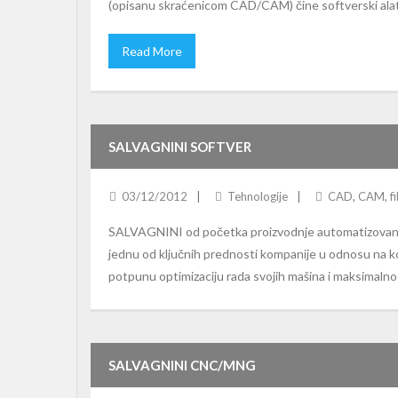
(opisanu skraćenicom CAD/CAM) čine softverski alati 
Read More
SALVAGNINI SOFTVER
03/12/2012
Tehnologije
CAD
,
CAM
,
f
SALVAGNINI od početka proizvodnje automatizovanih 
jednu od ključnih prednosti kompanije u odnosu na
potpunu optimizaciju rada svojih mašina i maksimaln
SALVAGNINI CNC/MNG