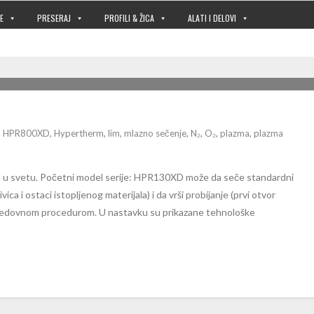
E
PRESERAJ
PROFILI & ŽICA
ALATI I DELOVI
IZVORA
,
HPR800XD
,
Hypertherm
,
lim
,
mlazno sečenje
,
N₂
,
O₂
,
plazma
,
plazma
a u svetu. Početni model serije: HPR130XD može da seče standardni
ca i ostaci istopljenog materijala) i da vrši probijanje (prvi otvor
– redovnom procedurom. U nastavku su prikazane tehnološke