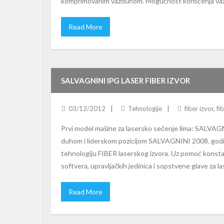
komprimovanim vazduhom. Mogućnost korišćenja vazdu
Read More
SALVAGNINI IPG LASER FIBER IZVOR
03/12/2012
Tehnologije
fiber izvor
,
fi
Prvi model mašine za lasersko sečenje lima: SALVAGN
duhom i liderskom pozicijom SALVAGNINI 2008. godin
tehnologiju FIBER laserskog izvora. Uz pomoć konst
softvera, upravljačkih jedinica i sopstvene glave za 
Read More