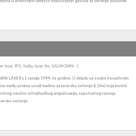
ha iz atmosfere umesto industrijskih gasova za sečenje (kiseonik
ber laser
,
IPG
,
Italija
,
laser
,
lim
,
SALVAGNINI
INI LASER L1 razvija 1994.-te godine. U skladu sa svojim inovativnim
e među prvima uvodi mašinu za lasersko sečenje (L1Xe) koja koristi
antnog naučno-istraživačkog angažovanja, sopstvenog razvoja
lasersko sečenje