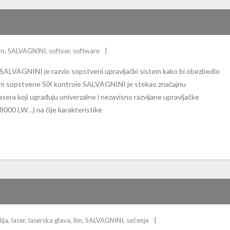
im
,
SALVAGNINI
,
softver
,
software
e SALVAGNINI je razvio sopstveni upravljački sistem kako bi obezbedio
om sopstvene SiX kontrole SALVAGNINI je stekao značajnu
ra koji ugrađuju univerzalne i nezavisno razvijane upravljačke
000 LW…) na čije karakteristike
lija
,
laser
,
laserska glava
,
lim
,
SALVAGNINI
,
sečenje