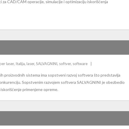
za CAD/CAM operacije, simulacije i optimizaciju iskorišćenja
iber laser
,
Italija
,
laser
,
SALVAGNINI
,
softver
,
software
proizvodnih sistema ima sopstveni razvoj softvera što predstavlja
 konkurenciju. Sopstvenim razvojem softvera SALVAGNINI je obezbedio
o iskorišćenje primenjene opreme.