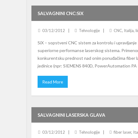
SALVAGNINI CNC:SIX
03/12/2012
Tehnologije
CNC
,
Italija
,
l
SiX – sopstveni CNC sistem za kontrolu i upravljanj
superiorne performanse laserskog sistema. Primen
konkurentsku prednost nad onim ponuđačima fiber lase
jedinice (npr: SIEMENS 840D, PowerAutomation PA 8
Read More
SALVAGNINI LASERSKA GLAVA
03/12/2012
Tehnologije
fiber laser
,
Ita