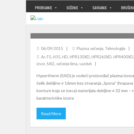
PROBIJANJE
SEČENJE
SAVIJANJE
BRUŠENJ
KAPACITETI HYPERTHERM HPR XD PLAZMA 
06/09/2015
Plazma sečenje
,
Tehnologije
Ar
,
F5
,
H35
,
HD
,
HPR130XD
,
HPR260XD
,
HPR400XD
izvor
,
SAD
,
sečenje lima
,
vazduh
Hypertherm (SAD) je vodeći proizvođač plazma izvor
čelik debljine ≠ 16mm bez stvaranja „špona“ (hrapava ivi
konture koja se iseca) materijala debljine ≠ 32 mm 
karakteristike izvora
Read More