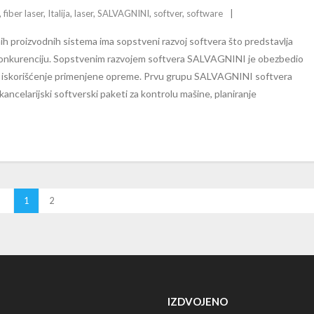
,
fiber laser
,
Italija
,
laser
,
SALVAGNINI
,
softver
,
software
proizvodnih sistema ima sopstveni razvoj softvera što predstavlja
 konkurenciju. Sopstvenim razvojem softvera SALVAGNINI je obezbedio
no iskorišćenje primenjene opreme. Prvu grupu SALVAGNINI softvera
ncelarijski softverski paketi za kontrolu mašine, planiranje
1
2
IZDVOJENO