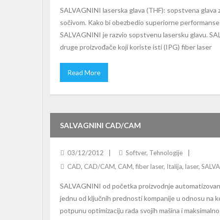
SALVAGNINI laserska glava (THF): sopstvena glava 
sočivom. Kako bi obezbedio superiorne performanse se
SALVAGNINI je razvio sopstvenu lasersku glavu. SA
druge proizvođače koji koriste isti (IPG) fiber laser
Read More
SALVAGNINI CAD/CAM
03/12/2012
Softver
,
Tehnologije
CAD
,
CAD/CAM
,
CAM
,
fiber laser
,
Italija
,
laser
,
SALVA
SALVAGNINI od početka proizvodnje automatizovanih 
jednu od ključnih prednosti kompanije u odnosu na
potpunu optimizaciju rada svojih mašina i maksimal