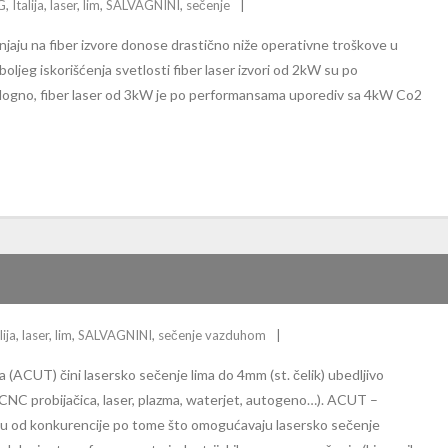
G
,
Italija
,
laser
,
lim
,
SALVAGNINI
,
sečenje
jaju na fiber izvore donose drastično niže operativne troškove u
ljeg iskorišćenja svetlosti fiber laser izvori od 2kW su po
ogno, fiber laser od 3kW je po performansama uporediv sa 4kW Co2
lija
,
laser
,
lim
,
SALVAGNINI
,
sečenje vazduhom
UT) čini lasersko sečenje lima do 4mm (st. čelik) ubedljivo
(CNC probijačica, laser, plazma, waterjet, autogeno…). ACUT –
ju od konkurencije po tome što omogućavaju lasersko sečenje