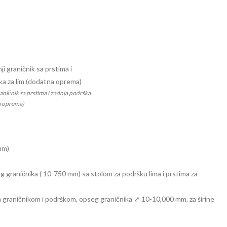
aničnik sa prstima i zadnja podrška
a oprema)
mm)
 graničnika ( 10-750 mm) sa stolom za podršku lima i prstima za
graničnikom i podrškom, opseg graničnika ⤢ 10-10,000 mm, za širine