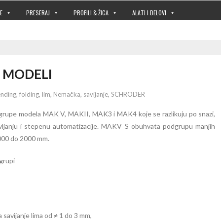
E
PRESERAJ
PROFILI & ŽICA
ALATI I DELOVI
 MODELI
nding
,
folding
,
lim
,
Nemačka
,
savijanje
,
SCHRODER
grupe modela MAK V, MAKII, MAK3 i MAK4 koje se razlikuju po snazi,
vljanju i stepenu automatizacije. MAKV S obuhvata podgrupu manjih
 1000 do 2000 mm.
avijanje lima od ≠ 1 do 3 mm,