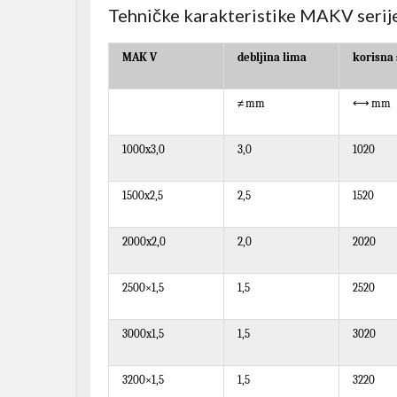
Tehničke karakteristike MAKV serij
MAK V
d
ebljina lima
korisna 
≠
mm
⟷
mm
1000x
3
,0
3
,0
1020
1500x
2
,5
2
,5
1520
2000x
2
,0
2
,
0
2020
2500×1,5
1,5
2520
30
00x
1
,
5
1,
5
30
20
3200×1,5
1,
5
3220