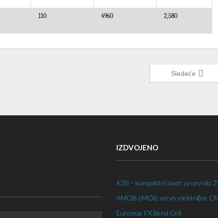
110
49
6
0
2,
58
0
Sledeće
IZDVOJENO
K3S – kompaktni laser za cevi do 
AMOB eMOB servo-električne CNC 
Euromac FX Bend Cell