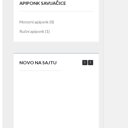
APIPONK SAVIJAČICE
Motorni apiponk
(0)
Ručni apiponk
(1)
NOVO NA SAJTU