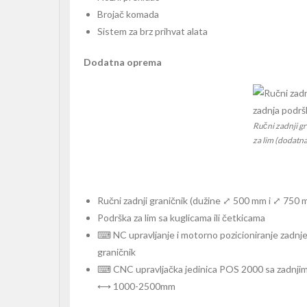
Brojač komada
Sistem za brz prihvat alata
Dodatna oprema
Ručni zadnji gr
za lim (dodatn
Ručni zadnji graničnik (dužine ⤢ 500 mm i ⤢ 750 
Podrška za lim sa kuglicama ili četkicama
⌨ NC upravljanje i motorno pozicioniranje zadnjeg
graničnik
⌨ CNC upravljačka jedinica POS 2000 sa zadnjim 
⟷ 1000-2500mm