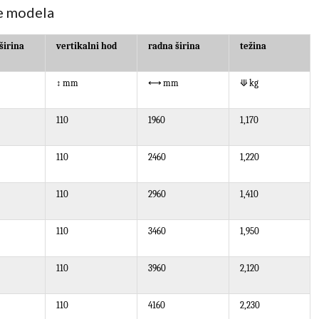
e modela
širina
vertikalni hod
r
adna širina
težina
↕
mm
⟷
mm
⟱
kg
1
1
0
1960
1,170
1
1
0
2460
1,220
1
1
0
2960
1,410
1
1
0
346
0
1,
95
0
110
396
0
2
,
120
1
10
416
0
2,
230