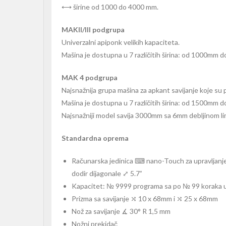
⟷ širine od 1000 do 4000 mm.
MAKII/III podgrupa
Univerzalni apiponk velikih kapaciteta.
Mašina je dostupna u 7 različitih širina: od 1000mm
MAK 4 podgrupa
Najsnažnija grupa mašina za apkant savijanje koje su
Mašina je dostupna u 7 različitih širina: od 1500mm
Najsnažniji model savija 3000mm sa 6mm debljinom li
Standardna oprema
Računarska jedinica ⌨ nano-Touch za upravljanje
dodir dijagonale ⤢ 5.7”
Kapacitet: № 9999 programa sa po № 99 koraka u
Prizma sa savijanje ⤭ 10 x 68mm i ⤭ 25 x 68mm
Nož za savijanje ∡ 30° R 1,5 mm
Nožni prekidač