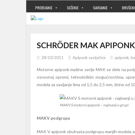
PROBIJANJE
SEČENJE
SAVIJANJE
BRUŠENJ
SCHRÖDER MAK APIPONK
28/10/2011
Apiponk savijačice
apiponk
,
be
Motorne apiponk mašine serije MAK se dele na pod
osnovnoj opremi, tehnološkim mogućnostima, upra
modela za savijanje lima od 1,5 do 2,5 mm, širine od
MAKV S motorni apiponk – najmanji u grupi
MAKV podgrupa
MAK V apiponk obuhvata podgrupu manjih modela za s