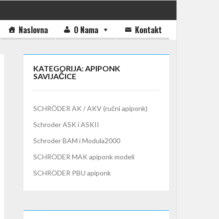
Naslovna
O Nama
Kontakt
KATEGORIJA: APIPONK
SAVIJAČICE
SCHRÖDER AK / AKV (ručni apiponk)
Schroder ASK i ASKII
Schroder BAM i Modula2000
SCHRÖDER MAK apiponk modeli
SCHRÖDER PBU apiponk