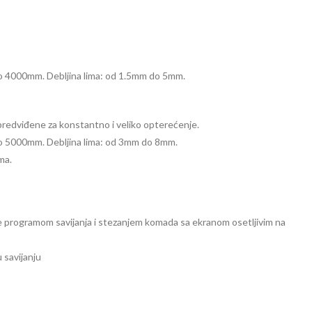
 do 4000mm. Debljina lima: od 1.5mm do 5mm.
 predviđene za konstantno i veliko opterećenje.
 do 5000mm. Debljina lima: od 3mm do 8mm.
ma.
 programom savijanja i stezanjem komada sa ekranom osetljivim na
 savijanju