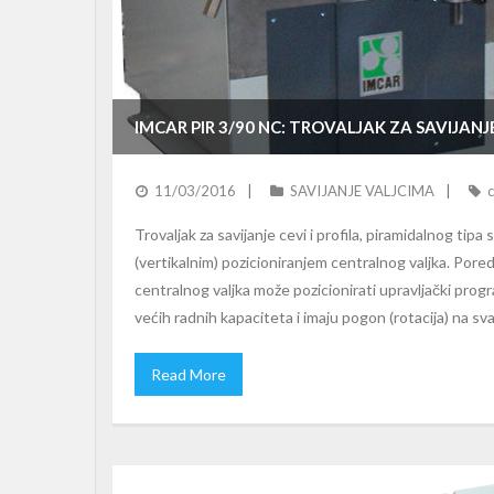
IMCAR PIR 3/90 NC: TROVALJAK ZA SAVIJANJ
11/03/2016
SAVIJANJE VALJCIMA
c
Trovaljak za savijanje cevi i profila, piramidalnog tipa
(vertikalnim) pozicioniranjem centralnog valjka. Pored 
centralnog valjka može pozicionirati upravljački pro
većih radnih kapaciteta i imaju pogon (rotacija) na sva
Read More