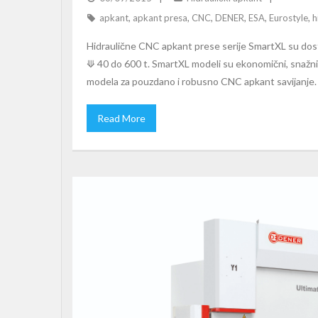
apkant
,
apkant presa
,
CNC
,
DENER
,
ESA
,
Eurostyle
,
h
Hidraulične CNC apkant prese serije SmartXL su dos
⟱ 40 do 600 t. SmartXL modeli su ekonomični, snažni,
modela za pouzdano i robusno CNC apkant savijanje.
Read More