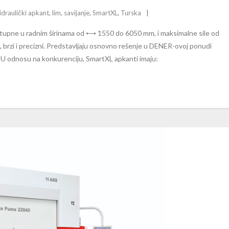
idraulički apkant
,
lim
,
savijanje
,
SmartXL
,
Turska
tupne u radnim širinama od ⟷ 1550 do 6050 mm, i maksimalne sile od
 brzi i precizni. Predstavljaju osnovno rešenje u DENER-ovoj ponudi
 U odnosu na konkurenciju, SmartXL apkanti imaju: