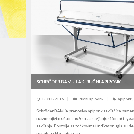
SCHRÖDER BAM – LAKI RUČNI APIPONK
06/11/2016
Ručni apiponk
apiponk
,
Schröder BAM je prenosiva apiponk savijačica namenj
neizmenjivim oštrim nožem za savijanje (15mm) i ”goa
savijanja. Postolje sa točkovima i indikator ugla su 
gepek, a sklapanje traje