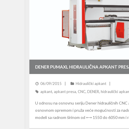
DENER PUMAXL HIDRAULIČNA APKANT PRES
06/09/2015
Hidraulički apkant
apkant
,
apkant presa
,
CNC
,
DENER
,
hidraulički apka
U odnosu na osnovnu seriju Dener hidrauličnih CNC
osnovnom opremom i pruža veće mogućnosti za nadogr
modeli sa radnom širinom od ⟷ 1550 do 6050 mm i r