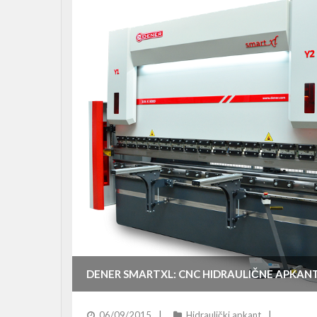
DENER SMARTXL: CNC HIDRAULIČNE APKANT
06/09/2015
Hidraulički apkant