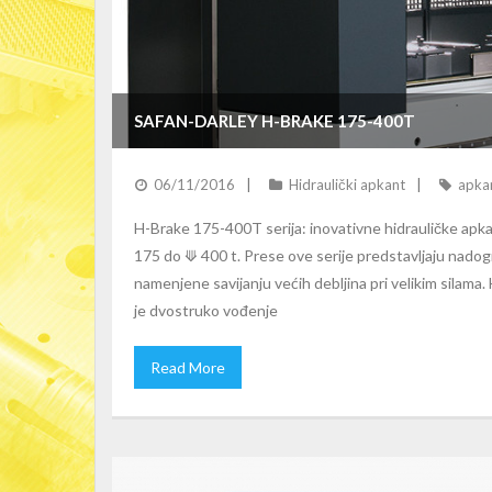
SAFAN-DARLEY H-BRAKE 175-400T
06/11/2016
Hidraulički apkant
apka
H-Brake 175-400T serija: inovativne hidrauličke ap
175 do ⟱ 400 t. Prese ove serije predstavljaju nadog
namenjene savijanju većih debljina pri velikim silam
je dvostruko vođenje
Read More