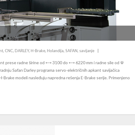
nt
,
CNC
,
DARLEY
,
H-Brake
,
Holandija
,
SAFAN
,
savijanje
kant prese radne širine od ⟷ 3100 do ⟷ 6220 mm i radne sile od ⟱
radnju Safan Darley programa servo-električnih apkant savijačica
a. H-Brake modeli nasleđuju napredna rešenja E-Brake serije. Primenjeno