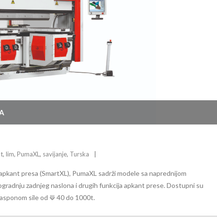
A
nt
,
lim
,
PumaXL
,
savijanje
,
Turska
 apkant presa (SmartXL), PumaXL sadrži modele sa naprednijom
adnju zadnjeg naslona i drugih funkcija apkant prese. Dostupni su
asponom sile od ⟱ 40 do 1000t.