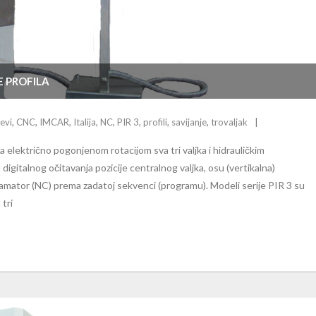
E PROFILA
evi
,
CNC
,
IMCAR
,
Italija
,
NC
,
PIR 3
,
profili
,
savijanje
,
trovaljak
 sa električno pogonjenom rotacijom sva tri valjka i hidrauličkim
digitalnog očitavanja pozicije centralnog valjka, osu (vertikalna)
gramator (NC) prema zadatoj sekvenci (programu). Modeli serije PIR 3 su
 tri