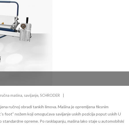
ručna mašina
,
savijanje
,
SCHRODER
ena ručnoj obradi tankih limova. Mašina je opremljena fiksnim
t’s foot” nožem koji omogućava savijanje uskih pozicija poput uskih U
deo standardne opreme. Po rasklapanju, mašina lako staje u automobilski