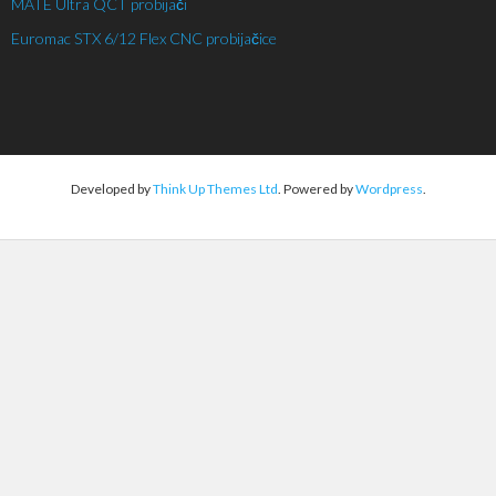
MATE Ultra QCT probijači
Euromac STX 6/12 Flex CNC probijačice
Developed by
Think Up Themes Ltd
. Powered by
Wordpress
.