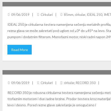
IDEAL 250 CIRKULARNA TESTERA
09/06/2019
Cirkulari
85mm
,
cirkular
,
IDEAL 250
,
IME
IDEAL 250 je cirkularna testera namenjena sečenju metalnih profila, 
rezna glava se može zakretati pod uglom od ⦛0° do ⦛45° na levo. St
pumpom i dodatnim filterom. Monofazni motor, niski radni napon 24
Read More
RECORD 350 CIRKULARNA TESTERA
09/06/2019
Cirkulari
cirkular
,
RECORD 350
RECORD 350 je robusna cirkularna testera namenjena sečenju metalni
trofaznim motorom i dve radne brzine. Prodor testere kroz materija
levo i desno. Pored rezne glave zakretanje je omogućeno i