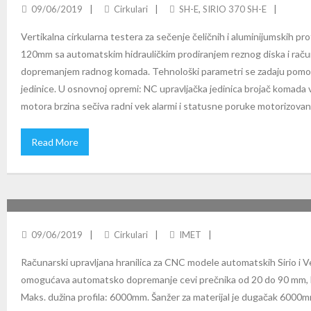
09/06/2019
Cirkulari
SH-E
,
SIRIO 370 SH-E
Vertikalna cirkularna testera za sečenje čeličnih i aluminijumskih pro
120mm sa automatskim hidrauličkim prodiranjem reznog diska i raču
dopremanjem radnog komada. Tehnološki parametri se zadaju pomo
jedinice. U osnovnoj opremi: NC upravljačka jedinica brojač komada 
motora brzina sečiva radni vek alarmi i statusne poruke motorizova
Read More
SBL 6000: AUTOMATSKA HRANILICA ZA AF-NC MODELE
09/06/2019
Cirkulari
IMET
Računarski upravljana hranilica za CNC modele automatskih Sirio i V
omogućava automatsko dopremanje cevi prečnika od 20 do 90 mm, kv
Maks. dužina profila: 6000mm. Šanžer za materijal je dugačak 6000