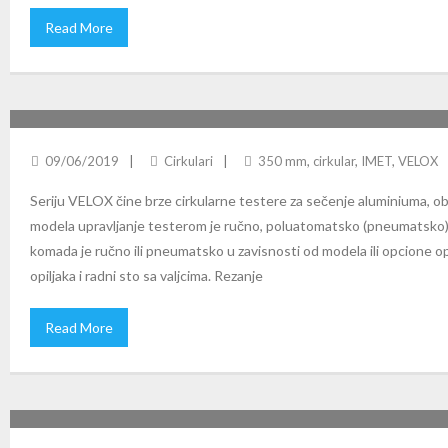
Read More
VELOX 350 CIRKULARNA TESTERA
09/06/2019
Cirkulari
350 mm
,
cirkular
,
IMET
,
VELOX
Seriju VELOX čine brze cirkularne testere za sečenje aluminiuma, ob
modela upravljanje testerom je ručno, poluatomatsko (pneumatsko)
komada je ručno ili pneumatsko u zavisnosti od modela ili opcione 
opiljaka i radni sto sa valjcima. Rezanje
Read More
SIRIO 370 SH-E: POLUAUTOMATSKI VERTIKALNI CIRKULAR