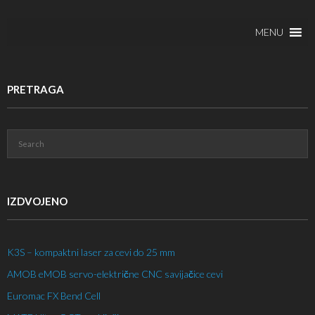
MENU
PRETRAGA
IZDVOJENO
K3S – kompaktni laser za cevi do 25 mm
AMOB eMOB servo-električne CNC savijačice cevi
Euromac FX Bend Cell