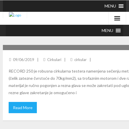
MENU
MENU
RECORD 250 CIRKULARNA TESTERA
09/06/2019
Cirkulari
cirkular
RECORD 250 je robusna cirkularna testera namenjena sečenju metalni
(čelik zatezne čvrstoće do 70kg/mm2), sa trofaznim motorom i dve r
materijal je ručno pogonjen a rezna glava se može zakretati pod ugl
rezne glave zakretanje je omogućeno i
Read More