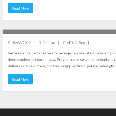
Read More
SIRIO 370 AF-NC: AUTOMATSKI CNC VERTIKALNI CIRKULA
08/06/2019
Cirkulari
AF-NC
,
Sirio
Vertikalna cirkularna testera za sečenje čeličnih i aluminijumskih p
dopremanjem radnog komada. Programiranje sekvence sečenja na up
definiše dužinu komada, početni i krajnji vertikalni položaj radne gla
Read More