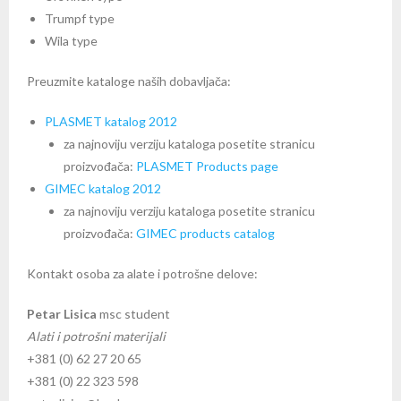
Trumpf type
Wila type
Preuzmite kataloge naših dobavljača:
PLASMET katalog 2012
za najnoviju verziju kataloga posetite stranicu
proizvođača:
PLASMET Products page
GIMEC katalog 2012
za najnoviju verziju kataloga posetite stranicu
proizvođača:
GIMEC products catalog
Kontakt osoba za alate i potrošne delove:
Petar Lisica
msc student
Alati i potrošni materijali
+381 (0) 62 27 20 65
+381 (0) 22 323 598