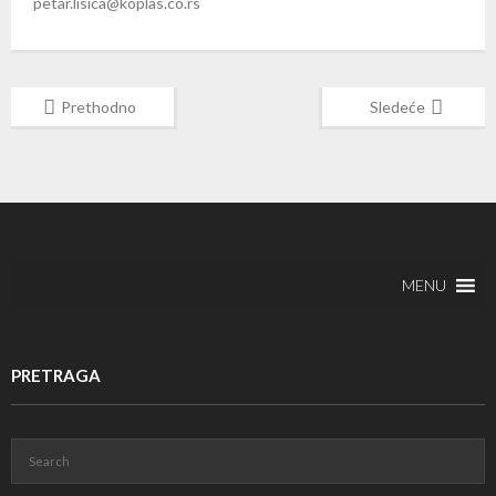
petar.lisica@koplas.co.rs
Prethodno
Sledeće
MENU
PRETRAGA