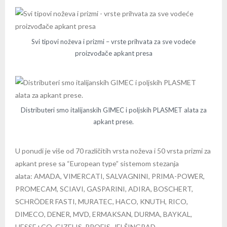
Svi tipovi noževa i prizmi – vrste prihvata za sve vodeće
proizvođače apkant presa
Distributeri smo italijanskih GIMEC i poljskih PLASMET alata za
apkant prese.
U ponudi je više od 70 različitih vrsta noževa i 50 vrsta prizmi za
apkant prese sa “European type” sistemom stezanja
alata: AMADA, VIMERCATI, SALVAGNINI, PRIMA-POWER,
PROMECAM, SCIAVI, GASPARINI, ADIRA, BOSCHERT,
SCHRÖDER FASTI, MURATEC, HACO, KNUTH, RICO,
DIMECO, DENER, MVD, ERMAKSAN, DURMA, BAYKAL,
HESSE+CO, GIZELIS, PROFIS, JELŠINGRAD,…