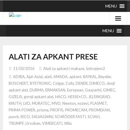
MENU
MENU
ALATI ZA APKANT PRESE
11/03/2016
Alati za apkant i makaze
,
Izdvojeno2
ADIRA
,
Ajal-Axial
,
alati
,
AMADA
,
apkant
,
BAYKAL
,
Beyeler
,
BOSCHERT
,
BYSTRONIC
,
Colgar
,
Colly
,
DENER
,
DIMECO
,
donji
apkant alat
,
DURMA
,
ERMAKSAN
,
European
,
Gasparini
,
GIMEC
,
GIZELIS
,
gornji apkant alat
,
HACO
,
HESSE+CO
,
JELŠINGRAD
,
KNUTH
,
LVD
,
MURATEC
,
MVD
,
Newton
,
noževi
,
PLASMET
,
PRIMA POWER
,
prizme
,
PROFIS
,
PROMECAM
,
PROMEKAN
,
punch
,
RICO
,
SALVAGNINI
,
SCHRÖDER FASTI
,
SCIAVI
,
TRUMPF
,
Ursviken
,
VIMERCATI
,
Wila