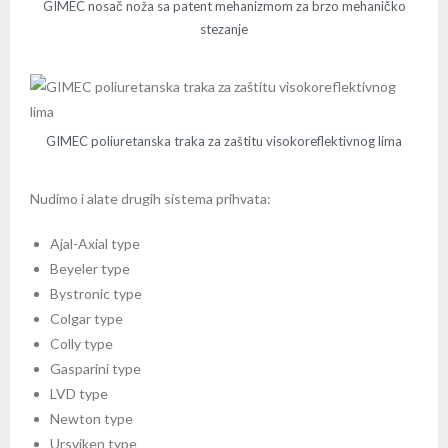
GIMEC nosač noža sa patent mehanizmom za brzo mehaničko
stezanje
GIMEC poliuretanska traka za zaštitu visokoreflektivnog lima
Nudimo i alate drugih sistema prihvata:
Ajal-Axial type
Beyeler type
Bystronic type
Colgar type
Colly type
Gasparini type
LVD type
Newton type
Ursviken type