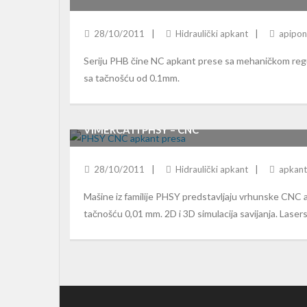
28/10/2011
Hidraulički apkant
apipo
Seriju PHB čine NC apkant prese sa mehaničkom regul
sa tačnošću od 0.1mm.
VIMERCATI PHSY – CNC
28/10/2011
Hidraulički apkant
apkant
Mašine iz familije PHSY predstavljaju vrhunske CNC 
tačnošću 0,01 mm. 2D i 3D simulacija savijanja. Laser