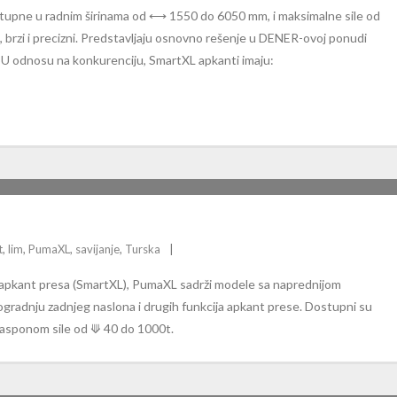
tupne u radnim širinama od ⟷ 1550 do 6050 mm, i maksimalne sile od
 brzi i precizni. Predstavljaju osnovno rešenje u DENER-ovoj ponudi
 U odnosu na konkurenciju, SmartXL apkanti imaju:
A
t
,
lim
,
PumaXL
,
savijanje
,
Turska
 apkant presa (SmartXL), PumaXL sadrži modele sa naprednijom
adnju zadnjeg naslona i drugih funkcija apkant prese. Dostupni su
asponom sile od ⟱ 40 do 1000t.