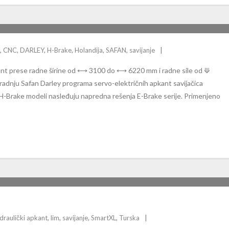
,
CNC
,
DARLEY
,
H-Brake
,
Holandija
,
SAFAN
,
savijanje
kant prese radne širine od ⟷ 3100 do ⟷ 6220 mm i radne sile od ⟱
radnju Safan Darley programa servo-električnih apkant savijačica
a. H-Brake modeli nasleđuju napredna rešenja E-Brake serije. Primenjeno
 PRESE
idraulički apkant
,
lim
,
savijanje
,
SmartXL
,
Turska