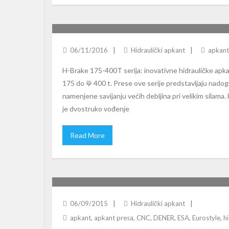
SAFAN-DARLEY H-BRAKE 175-400T
06/11/2016
Hidraulički apkant
apkant
H-Brake 175-400T serija: inovativne hidrauličke ap
175 do ⟱ 400 t. Prese ove serije predstavljaju nadog
namenjene savijanju većih debljina pri velikim silam
je dvostruko vođenje
Read More
DENER SMARTXL: CNC HIDRAULIČNE APKANT
06/09/2015
Hidraulički apkant
apkant
,
apkant presa
,
CNC
,
DENER
,
ESA
,
Eurostyle
,
h