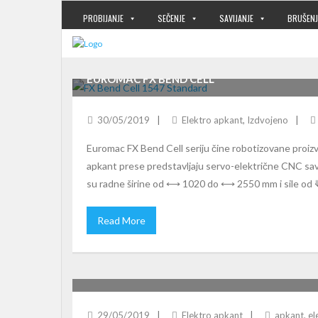
PROBIJANJE
SEČENJE
SAVIJANJE
BRUŠENJ
EUROMAC FX BEND CELL
30/05/2019
Elektro apkant
,
Izdvojeno
Euromac FX Bend Cell seriju čine robotizovane proi
apkant prese predstavljaju servo-električne CNC savija
su radne širine od ⟷ 1020 do ⟷ 2550 mm i sile od 
Read More
EUROMAC FX BEND
29/05/2019
Elektro apkant
apkant
,
el