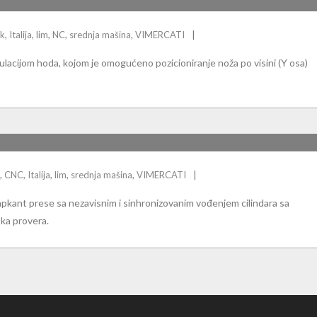
nk
,
Italija
,
lim
,
NC
,
srednja mašina
,
VIMERCATI
acijom hoda, kojom je omogućeno pozicioniranje noža po visini (Y osa)
,
CNC
,
Italija
,
lim
,
srednja mašina
,
VIMERCATI
apkant prese sa nezavisnim i sinhronizovanim vođenjem cilindara sa
ska provera.