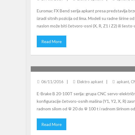
Euromac FX Bend serija apkant presa predstavlja brze
izradi sitnih pozicija od lima. Modeli su radne širin
naslon može biti četvoro-osni (X, R, Z1 i Z2) ili šesto-
Read More
SAFAN-DARLEY E-BRAKE B 20-100T
06/11/2016
Elektro apkant
apkant
,
C
E-Brake B 20-100T serija: grupa CNC servo-električn
konfiguracije četvoro-osnih mašina (Y1, Y2, X, R) za
radnom silom od ⟱ 20 do ⟱ 100 t i radnom širino
Read More