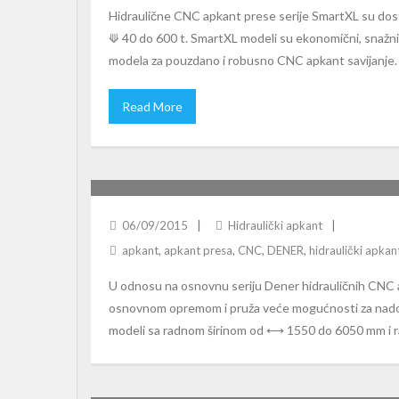
Hidraulične CNC apkant prese serije SmartXL su dos
⟱ 40 do 600 t. SmartXL modeli su ekonomični, snažni,
modela za pouzdano i robusno CNC apkant savijanje.
Read More
DENER PUMAXL HIDRAULIČNA APKANT PRES
06/09/2015
Hidraulički apkant
apkant
,
apkant presa
,
CNC
,
DENER
,
hidraulički apkan
U odnosu na osnovnu seriju Dener hidrauličnih CNC
osnovnom opremom i pruža veće mogućnosti za nadogr
modeli sa radnom širinom od ⟷ 1550 do 6050 mm i r
VIMERCATI PHB – NC