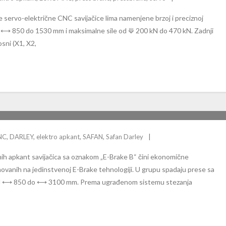
 servo-električne CNC savijačice lima namenjene brzoj i preciznoj
e od ⟷ 850 do 1530 mm i maksimalne sile od ⟱ 200 kN do 470 kN. Zadnji
osni (X1, X2,
NC
,
DARLEY
,
elektro apkant
,
SAFAN
,
Safan Darley
ih apkant savijačica sa oznakom „E-Brake B“ čini ekonomične
snovanih na jedinstvenoj E-Brake tehnologiji. U grupu spadaju prese sa
m od ⟷ 850 do ⟷ 3100 mm. Prema ugrađenom sistemu stezanja