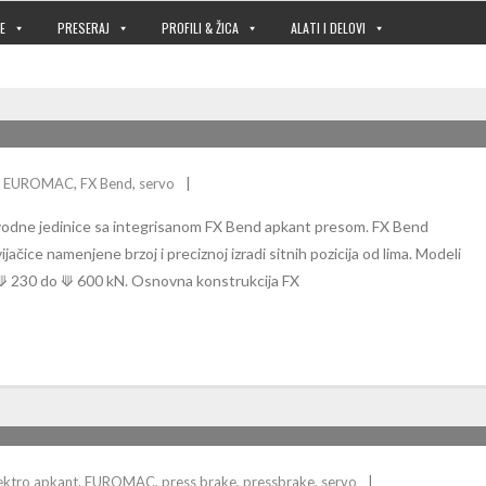
E
PRESERAJ
PROFILI & ŽICA
ALATI I DELOVI
EUROMAC
,
FX Bend
,
servo
zvodne jedinice sa integrisanom FX Bend apkant presom. FX Bend
čice namenjene brzoj i preciznoj izradi sitnih pozicija od lima. Modeli
⟱ 230 do ⟱ 600 kN. Osnovna konstrukcija FX
ektro apkant
,
EUROMAC
,
press brake
,
pressbrake
,
servo