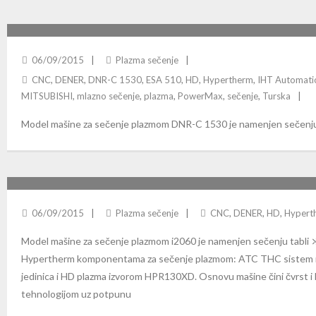
DENER DNR-C 1530: KOMPAKTNA CNC PLAZMA
06/09/2015
Plazma sečenje
CNC
,
DENER
,
DNR-C 1530
,
ESA 510
,
HD
,
Hypertherm
,
IHT Automati
MITSUBISHI
,
mlazno sečenje
,
plazma
,
PowerMax
,
sečenje
,
Turska
Model mašine za sečenje plazmom DNR-C 1530 je namenjen sečenju
DENER I2060: CNC PLAZMA SEČENJE
06/09/2015
Plazma sečenje
CNC
,
DENER
,
HD
,
Hypert
Model mašine za sečenje plazmom i2060 je namenjen sečenju tabli 
Hypertherm komponentama za sečenje plazmom: ATC THC sistem 
jedinica i HD plazma izvorom HPR130XD. Osnovu mašine čini čvrst i
tehnologijom uz potpunu