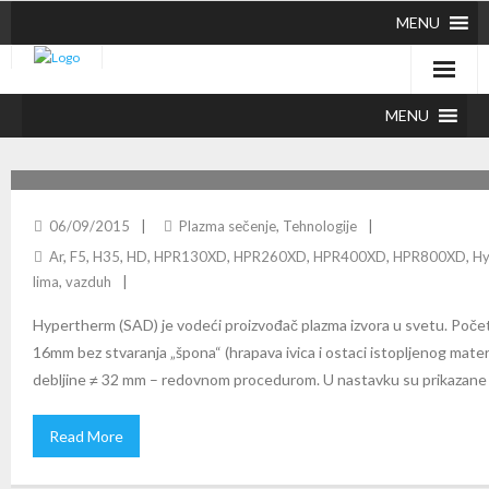
MENU
MENU
KAPACITETI HYPERTHERM HPR XD PLAZMA IZVORA
06/09/2015
Plazma sečenje
,
Tehnologije
Ar
,
F5
,
H35
,
HD
,
HPR130XD
,
HPR260XD
,
HPR400XD
,
HPR800XD
,
Hy
lima
,
vazduh
Hypertherm (SAD) je vodeći proizvođač plazma izvora u svetu. Poče
16mm bez stvaranja „špona“ (hrapava ivica i ostaci istopljenog materija
debljine ≠ 32 mm – redovnom procedurom. U nastavku su prikazane t
Read More