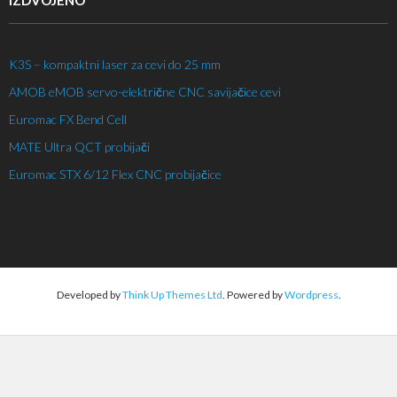
IZDVOJENO
K3S – kompaktni laser za cevi do 25 mm
AMOB eMOB servo-električne CNC savijačice cevi
Euromac FX Bend Cell
MATE Ultra QCT probijači
Euromac STX 6/12 Flex CNC probijačice
Developed by
Think Up Themes Ltd
. Powered by
Wordpress
.