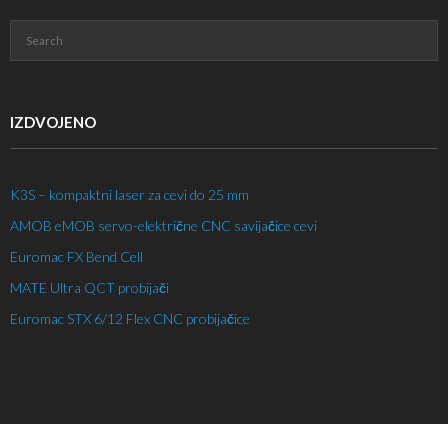
IZDVOJENO
K3S – kompaktni laser za cevi do 25 mm
AMOB eMOB servo-električne CNC savijačice cevi
Euromac FX Bend Cell
MATE Ultra QCT probijači
Euromac STX 6/12 Flex CNC probijačice