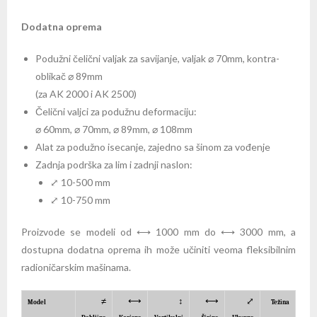
Dodatna oprema
Podužni čelični valjak za savijanje, valjak ⌀ 70mm, kontra-
oblikač ⌀ 89mm
(za AK 2000 i AK 2500)
Čelični valjci za podužnu deformaciju:
⌀ 60mm, ⌀ 70mm, ⌀ 89mm, ⌀ 108mm
Alat za podužno isecanje, zajedno sa šinom za vođenje
Zadnja podrška za lim i zadnji naslon:
⤢ 10-500 mm
⤢ 10-750 mm
Proizvode se modeli od ⟷ 1000 mm do ⟷ 3000 mm, a
dostupna dodatna oprema ih može učiniti veoma fleksibilnim
radioničarskim mašinama.
≠
⟷
↕
⟷
⤢
Model
Težina