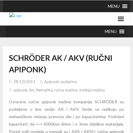
MENU
MENU
SCHRÖDER AK / AKV (RUČNI
APIPONK)
28/10/2011
Apiponk savijačice
apiponk
,
lim
,
Nemačka
,
ručna mašina
,
srednja mašina
Osnovne ručne apiponk mašine kompanije SCHRÖDER su
podeljene u dve serije: AK i AKV. Serije se razlikuju po
mehaničkom rešenju prenosa sile i po kapacitetima. Podržani
kapaciteti: do ⟷ 4000mm širine i ≠ 3mm debljine materijala.
Pored ovih modela u ponudi su i AKS i AKSII: ručne apiponk