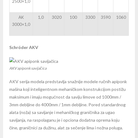
2500×1,0
AK
1,0
3020
100
3300
3590
1060
3000×1,0
Schröder AKV
AKV apiponk savijačica
AKV serija modela predstavlja snažnije modele ručnih apiponk
mašina koji inteligentnom mehaničkom konstrukcijom postižu
maksimum i imaju mogućnost da saviju limove od 1000mm /
3mm debljine do 4000mm / 1mm debljine. Pored standardnog
alata (noža) sa savijanje i mehaničkog graničnika za ugao
savijanja, na raspolaganu je i opciona dodatna oprema koju
čine, graničnici za dužinu, alat za sečenje lima i nožna poluga.