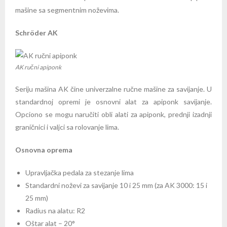
mašine sa segmentnim noževima.
Schröder AK
AK ručni apiponk
Seriju mašina AK čine univerzalne ručne mašine za savijanje. U
standardnoj opremi je osnovni alat za apiponk savijanje.
Opciono se mogu naručiti obli alati za apiponk, prednji izadnji
graničnici i valjci sa rolovanje lima.
Osnovna oprema
Upravljačka pedala za stezanje lima
Standardni noževi za savijanje 10 i 25 mm (za AK 3000: 15 i
25 mm)
Radius na alatu: R2
Oštar alat – 20°