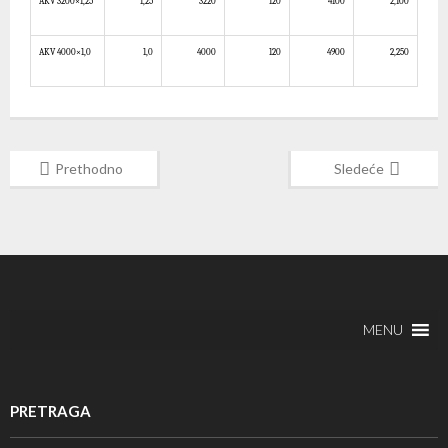
AK
V
3200×1,25
1,
25
3220
120
41
00
2,100
AK
V
4000×1,0
1,0
4000
120
4900
2,250
Prethodno
Sledeće
MENU
PRETRAGA