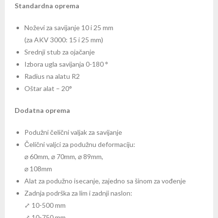
Standardna oprema
Noževi za savijanje 10 i 25 mm
(za AKV 3000: 15 i 25 mm)
Srednji stub za ojačanje
Izbora ugla savijanja 0-180 °
Radius na alatu R2
Oštar alat – 20°
Dodatna oprema
Podužni čelični valjak za savijanje
Čelični valjci za podužnu deformaciju:
⌀ 60mm, ⌀ 70mm, ⌀ 89mm,
⌀ 108mm
Alat za podužno isecanje, zajedno sa šinom za vođenje
Zadnja podrška za lim i zadnji naslon:
⤢ 10-500 mm
⤢ 10-750 mm