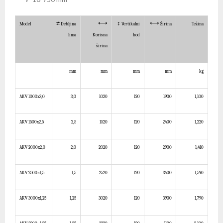
≠
⟷
↕
⟷
Model
Debljina
Vertikalni
Širina
Težina
lima
Korisna
hod
širina
mm
mm
mm
mm
kg
AK
V
1000x
3
,0
3
,0
1020
120
1
90
0
1,10
0
AK
V
1500x
2
,5
2
,5
1520
120
24
00
1,220
AK
V
2000x
2
,0
2
,
0
2020
120
29
00
1,410
AK
V
2500×1,5
1,5
2520
120
34
00
1,590
AK
V
30
00x
1
,
25
1,
25
30
20
120
39
00
1,790