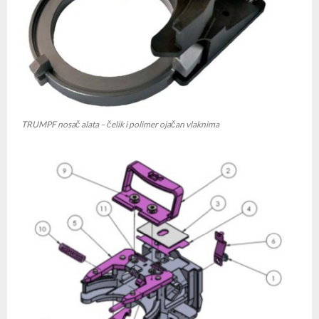
TRUMPF nosač alata – čelik i polimer ojačan vlaknima