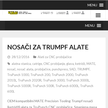
MENU
MENU
NOSAČI ZA TRUMPF ALATE
28/12/2016
Alati za CNC probijačice
alatna stanica
,
catrige
,
CNC probijanje
,
glava
,
ketridž
,
MATE
,
nosač
,
nosač alata
,
probijačice
,
punchpress
,
SAD
,
TRUMPF
,
TruPunch 1000
,
TruPunch 200
,
TruPunch 2000
,
TruPunch
2010L
,
TruPunch 2020R
,
TruPunch 3000
,
TruPunch 3000L
,
TruPunch 5000R
,
TruPunch 500R
,
TruPunch 6000L
,
TruPunch
600L
OEM kompatibilni MATE Precision Tooling Trumpf nosači
(ketridži) alata za TruPunch CNC probijačice. Smanjena masa