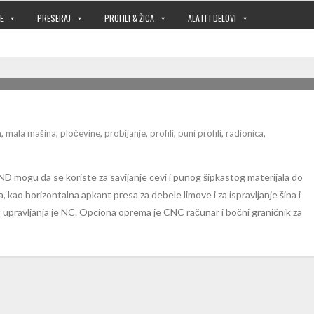
E
PRESERAJ
PROFILI & ŽICA
ALATI I DELOVI
m
,
mala mašina
,
pločevine
,
probijanje
,
profili
,
puni profili
,
radionica
,
D mogu da se koriste za savijanje cevi i punog šipkastog materijala do
a, kao horizontalna apkant presa za debele limove i za ispravljanje šina i
 upravljanja je NC. Opciona oprema je CNC računar i bočni graničnik za