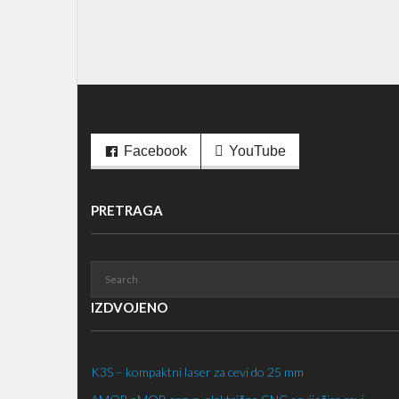
Facebook
YouTube
PRETRAGA
IZDVOJENO
K3S – kompaktni laser za cevi do 25 mm