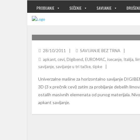
PROBIJANJE
SEČENJE
SAVIJANJE
BRUŠENJ
EUROMAC DIGIBEND
28/10/2011
SAVIJANJE BEZ TRNA
apkant
,
cevi
,
Digibend
,
EUROMAC
,
isecanje
,
Italija
,
li
savijanje
,
savijanje u tri tačke
,
šipke
Univerzalne mašine za horizontalno savijanje DIGIBEN
3D (3 x prečnik cevi) zatim za probijanje debelih limov
ostalih masivnih elemenata od punog materijala. Nivo
apkant savijanje.