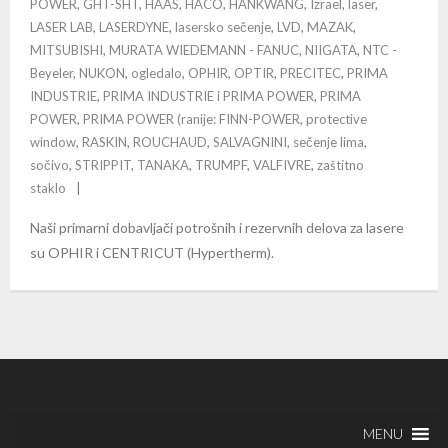
POWER
,
GHT-SHT
,
HAAS
,
HACO
,
HANKWANG
,
Izrael
,
laser
,
LASER LAB
,
LASERDYNE
,
lasersko sečenje
,
LVD
,
MAZAK
,
MITSUBISHI
,
MURATA WIEDEMANN - FANUC
,
NIIGATA
,
NTC -
Beyeler
,
NUKON
,
ogledalo
,
OPHIR
,
OPTIR
,
PRECITEC
,
PRIMA
INDUSTRIE
,
PRIMA INDUSTRIE i PRIMA POWER
,
PRIMA
POWER
,
PRIMA POWER (ranije: FINN-POWER
,
protective
window
,
RASKIN
,
ROUCHAUD
,
SALVAGNINI
,
sečenje lima
,
sočivo
,
STRIPPIT
,
TANAKA
,
TRUMPF
,
VALFIVRE
,
zaštitno
staklo
Naši primarni dobavljači potrošnih i rezervnih delova za lasere
su OPHIR i CENTRICUT (Hypertherm).
MENU