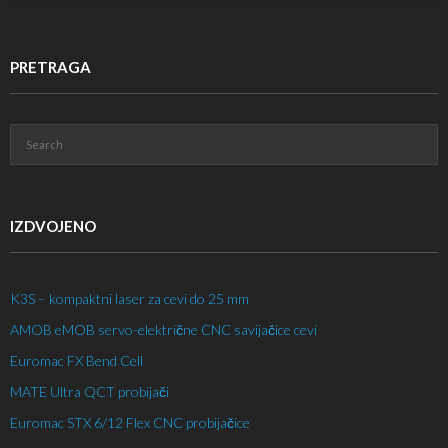
PRETRAGA
IZDVOJENO
K3S – kompaktni laser za cevi do 25 mm
AMOB eMOB servo-električne CNC savijačice cevi
Euromac FX Bend Cell
MATE Ultra QCT probijači
Euromac STX 6/12 Flex CNC probijačice