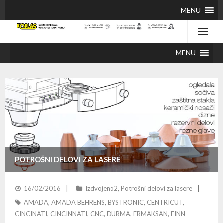
MENU
MENU
POTROŠNI DELOVI ZA LASERE
16/02/2016
Izdvojeno2
,
Potrošni delovi za lasere
AMADA
,
AMADA BEHRENS
,
BYSTRONIC
,
CENTRICUT
,
CINCINATI
,
CINCINNATI
,
CNC
,
DURMA
,
ERMAKSAN
,
FINN-