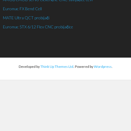
Euromac FX Bend Cell
MATE Ultra QCT probijači
Euromac STX 6/12 Flex CNC probijačice
Developed by
Think Up Themes Ltd
. Powered by
Wordpress
.