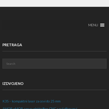
MENU
PRETRAGA
IZDVOJENO
K3S – kompaktni laser za cevi do 25 mm
AMOB eMOB servo-električne CNC savijačice cevi