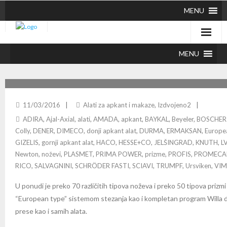
MENU
MENU
ALATI ZA APKANT PRESE
11/03/2016
Alati za apkant i makaze
,
Izdvojeno2
ADIRA
,
Ajal-Axial
,
alati
,
AMADA
,
apkant
,
BAYKAL
,
Beyeler
,
BOSCHER
Colly
,
DENER
,
DIMECO
,
donji apkant alat
,
DURMA
,
ERMAKSAN
,
Europe
GIZELIS
,
gornji apkant alat
,
HACO
,
HESSE+CO
,
JELŠINGRAD
,
KNUTH
,
L
Newton
,
noževi
,
PLASMET
,
PRIMA POWER
,
prizme
,
PROFIS
,
PROMEC
RICO
,
SALVAGNINI
,
SCHRÖDER FASTI
,
SCIAVI
,
TRUMPF
,
Ursviken
,
VIM
U ponudi je preko 70 različitih tipova noževa i preko 50 tipova prizm
“European type” sistemom stezanja kao i kompletan program Willa
prese kao i samih alata.