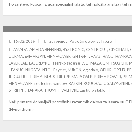
Po zahtevu kupca: Izrada specijalnih alata, tehnološka analiza i tehn
POTROŠNI DELOVI ZA LASERE
16/02/2016
Izdvojeno2
,
Potrošni delovi za lasere
AMADA
,
AMADA BEHRENS
,
BYSTRONIC
,
CENTRICUT
,
CINCINATI
,
DURMA
,
ERMAKSAN
,
FINN-POWER
,
GHT-SHT
,
HAAS
,
HACO
,
HANKW
LASER LAB
,
LASERDYNE
,
lasersko sečenje
,
LVD
,
MAZAK
,
MITSUBISHI
,
M
- FANUC
,
NIIGATA
,
NTC - Beyeler
,
NUKON
,
ogledalo
,
OPHIR
,
OPTIR
,
PR
INDUSTRIE
,
PRIMA INDUSTRIE i PRIMA POWER
,
PRIMA POWER
,
PRIM
FINN-POWER
,
protective window
,
RASKIN
,
ROUCHAUD
,
SALVAGNINI
,
STRIPPIT
,
TANAKA
,
TRUMPF
,
VALFIVRE
,
zaštitno staklo
Naši primarni dobavljači potrošnih i rezervnih delova za lasere su
(Hypertherm).