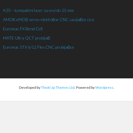
K3S – kompaktni laser za cevi do 25 mm
AMOB eMOB servo-električne CNC savijačice cevi
Euromac FX Bend Cell
MATE Ultra QCT probijači
Euromac STX 6/12 Flex CNC probijačice
Developed by
Think Up Themes Ltd
. Powered by
Wordpress
.