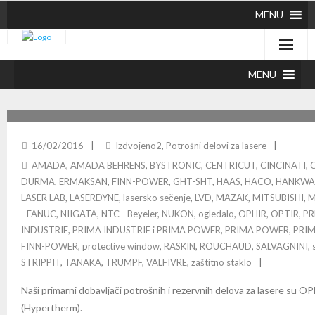
MENU
MENU
POTROŠNI DELOVI ZA LASERE
16/02/2016
Izdvojeno2
,
Potrošni delovi za lasere
AMADA
,
AMADA BEHRENS
,
BYSTRONIC
,
CENTRICUT
,
CINCINATI
,
DURMA
,
ERMAKSAN
,
FINN-POWER
,
GHT-SHT
,
HAAS
,
HACO
,
HANKW
LASER LAB
,
LASERDYNE
,
lasersko sečenje
,
LVD
,
MAZAK
,
MITSUBISHI
,
M
- FANUC
,
NIIGATA
,
NTC - Beyeler
,
NUKON
,
ogledalo
,
OPHIR
,
OPTIR
,
PR
INDUSTRIE
,
PRIMA INDUSTRIE i PRIMA POWER
,
PRIMA POWER
,
PRIM
FINN-POWER
,
protective window
,
RASKIN
,
ROUCHAUD
,
SALVAGNINI
,
STRIPPIT
,
TANAKA
,
TRUMPF
,
VALFIVRE
,
zaštitno staklo
Naši primarni dobavljači potrošnih i rezervnih delova za lasere su
(Hypertherm).