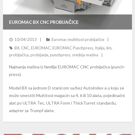
EUROMAC BX CNC PROBIJAČICE
10/04/2013
Euromac multitool probijačice
BX
,
CNC
,
EUROMAC
,
EUROMAC Punchpress
,
Italija
,
lim
,
probijačica
,
probijanje
,
punchpress
,
srednja mašina
Najmanja mašina iz familije EUROMAC CNC probijačica (punch-
press).
Model BX sa jednom D stanicom sa/bez Autoindex-a u koju se
može smestiti Multitool magacin sa 4, 6 ili 10 alata, pojedinačni
alat po ULTRA Tec, ULTRA Form i ThickTurret standardu,
adapter za Trumpf alate.