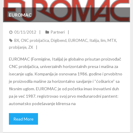
EUROMAC
01/11/2012
Partneri
BX
,
CNC probijačica
,
Digibend
,
EUROMAC
,
Italija
,
lim
,
MTX
,
probijanje
,
ZX
EUROMAC (Formigine, Italija) je globalno prisutan proizvođač
CNC probijačica, univerzalnih horizontalnih presa i mašina za
isecanje ugla. Kompanija je osnovana 1986. godine i prvobitno
je proizvodila mašine za horizontalno savijanje i “ćoškarice” sa
fiksnim uglom. EUROMAC je od početka imao inovativni duh
pa je već 1987. registrovao svoj prvo međunarodni pantent:
automatsko podešavanje klirensa na
Read More