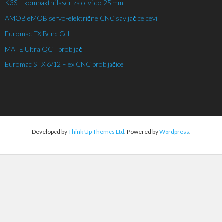
K3S – kompaktni laser za cevi do 25 mm
AMOB eMOB servo-električne CNC savijačice cevi
Euromac FX Bend Cell
MATE Ultra QCT probijači
Euromac STX 6/12 Flex CNC probijačice
Developed by
Think Up Themes Ltd
. Powered by
Wordpress
.