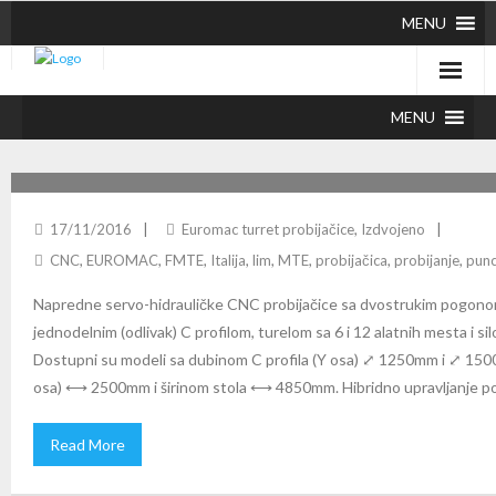
MENU
MENU
EUROMAC STX 6/12 FLEX CNC PROBIJAČICE
17/11/2016
Euromac turret probijačice
,
Izdvojeno
CNC
,
EUROMAC
,
FMTE
,
Italija
,
lim
,
MTE
,
probijačica
,
probijanje
,
punc
Napredne servo-hidrauličke CNC probijačice sa dvostrukim pogono
jednodelnim (odlivak) C profilom, turelom sa 6 i 12 alatnih mesta i si
Dostupni su modeli sa dubinom C profila (Y osa) ⤢ 1250mm i ⤢ 150
osa) ⟷ 2500mm i širinom stola ⟷ 4850mm. Hibridno upravljanje poz
Read More