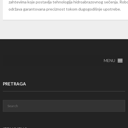
zahtevima koje postavlja tehnologija hidroabrazovnog sečenja. Robo
održava garantovana preciznost tokom dugogodišnje upotrebe.
MENU
PRETRAGA