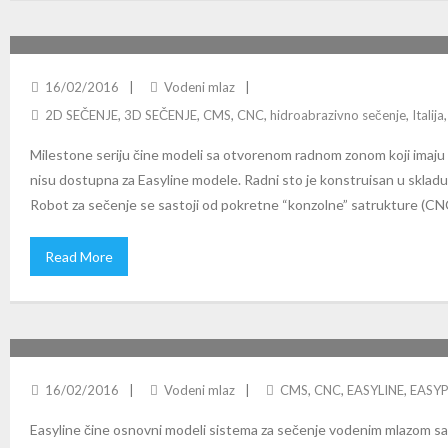
CMS MILESTONE WATER JET
16/02/2016
Vodeni mlaz
2D SEČENJE
,
3D SEČENJE
,
CMS
,
CNC
,
hidroabrazivno sečenje
,
Italija
Milestone seriju čine modeli sa otvorenom radnom zonom koji imaju
nisu dostupna za Easyline modele. Radni sto je konstruisan u skladu
Robot za sečenje se sastoji od pokretne “konzolne” satrukture (CNC
Read More
CMS EASYLINE WATER JET
16/02/2016
Vodeni mlaz
CMS
,
CNC
,
EASYLINE
,
EASY
Easyline čine osnovni modeli sistema za sečenje vodenim mlazom sa