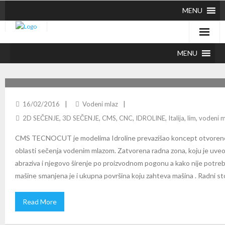
MENU
MENU
CMS IDROLINE WATER JET
16/02/2016
Vodeni mlaz
2D SEČENJE
,
3D SEČENJE
,
CMS
,
CNC
,
IDROLINE
,
Italija
,
lim
,
vodeni m
CMS TECNOCUT je modelima Idroline prevazišao koncept otvorene 
oblasti sečenja vodenim mlazom. Zatvorena radna zona, koju je uveo
abraziva i njegovo širenje po proizvodnom pogonu a kako nije potre
mašine smanjena je i ukupna površina koju zahteva mašina . Radni st
Read More