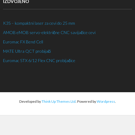
IZDVOJENO
K3S – kompaktni laser za cevi do 25 mm
AMOB eMOB servo-električne CNC savijačice cevi
Euromac FX Bend Cell
MATE Ultra QCT probijači
Euromac STX 6/12 Flex CNC probijačice
Developed by
Think Up Themes Ltd
. Powered by
Wordpress
.