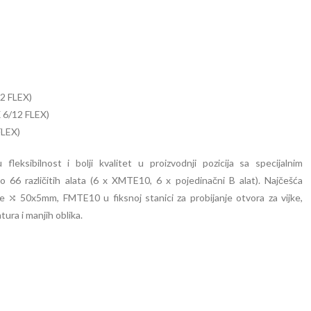
2 FLEX)
 6/12 FLEX)
FLEX)
sibilnost i bolji kvalitet u proizvodnji pozicija sa specijalnim
 66 različitih alata (6 x XMTE10, 6 x pojedinačni B alat). Najčešća
je ⤭ 50x5mm, FMTE10 u fiksnoj stanici za probijanje otvora za vijke,
ura i manjih oblika.