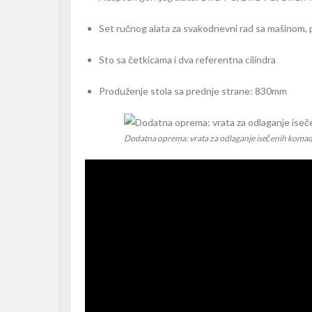
Set ručnog alata za svakodnevni rad sa mašinom, p
S
to sa četkicama i dva referentna cilindra
P
roduženje stola sa prednje strane: 830mm
Dodatna oprema: vrata za odlaganje isečenih koma