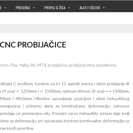
E
PRESERAJ
PROFILI & ŽICA
ALATI I DELOVI
 CNC PROBIJAČICE
ress
,
Flex
,
Italija
,
lim
,
MTX
,
probijačica
,
probijanje lima
,
punchpress
,
livak) C profilom, turelom sa 6 i 12 alatnih mesta i silom probijanja ⟱
fila (Y osa) ⤢ 1250mm i ⤢ 1500mm, radnom širinom (X osa) ⟷ 1300mm,
 i 4850mm. Hibridno upravljanje pozicijom i silom hidrauličkog
 omogućava i primenu alata za kontinuiranu deformaciju: odnosno
oložaju uz promenjivu silu. Precizni servo-hidraulički sistem daje bolji
alatima za deformaciju, pri zatvaranju konture kontinualne deformacije uz
je kosih površina.