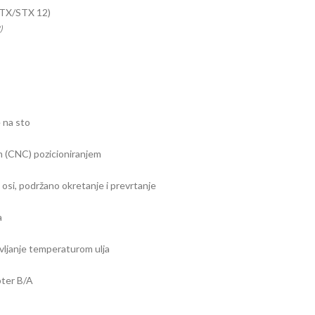
)
e na sto
m (CNC) pozicioniranjem
si, podržano okretanje i prevrtanje
a
vljanje temperaturom ulja
pter B/A