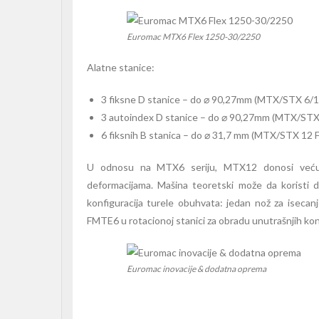
Euromac MTX6 Flex 1250-30/2250
Alatne stanice:
3 fiksne D stanice – do ⌀ 90,27mm (MTX/STX 6/1
3 autoindex D stanice – do ⌀ 90,27mm (MTX/STX
6 fiksnih B stanica – do ⌀ 31,7 mm (MTX/STX 12 
U odnosu na MTX6 seriju, MTX12 donosi veću flek
deformacijama. Mašina teoretski može da koristi do
konfiguracija turele obuhvata: jedan nož za isecan
FMTE6 u rotacionoj stanici za obradu unutrašnjih kont
Euromac inovacije & dodatna oprema