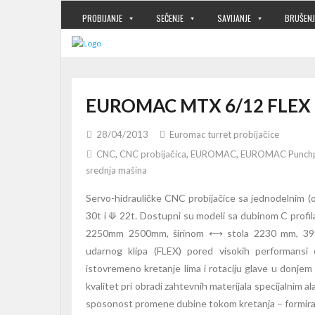
PROBIJANJE
SEČENJE
SAVIJANJE
BRUŠENJ
EUROMAC MTX 6/12 FLEX
28/04/2013
Euromac turret probijačice
CNC
,
CNC probijačica
,
EUROMAC
,
EUROMAC Punchp
srednja mašina
Servo-hidrauličke CNC probijačice sa jednodelnim (od
30t i ⟱ 22t. Dostupni su modeli sa dubinom C pro
2250mm 2500mm, širinom ⟷ stola 2230 mm, 3990mm
udarnog klipa (FLEX) pored visokih performansi
istovremeno kretanje lima i rotaciju glave u donjem p
kvalitet pri obradi zahtevnih materijala specijalnim 
sposonost promene dubine tokom kretanja – formiran