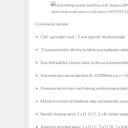
Upforming nosač matrice za B stanicu (MTX/STX 12
U osnovnoj opremi:
CNC upravljan hod ↕ Z ose (gornji i donji položaj)
Tri pneumatska cilindra za lakše postavljanje tabl
Dve hidrauličke stezne šape za lim sa automatski
Automatska repozicija lima do 10.000mm po ⟷ X o
Pneumatski sistem centralnog podmazivanja alat
Eksterni sistem za hlađenje ulja, automatsko upra
Nosači donjeg alata: 2 x D, 1 x C, 2 x B i jedan ada
Adapteri gornjeg alata: 1 x D / C, 2 x D / B, 1 x B/A