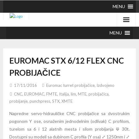
MENU
MENU
EUROMAC STX 6/12 FLEX CNC
PROBIJAČICE
17/11/2016
Euromac turret probijačice
,
Izdvojeno
CNC
,
EUROMAC
,
FMTE
,
Italija
,
lim
,
MTE
,
probijačica
,
probijanje
,
punchpress
,
STX
,
XMTE
Napredne servo-hidrauličke CNC probijačice sa dvostrukim
pogonom Y ose, osnaženim jednodelnim (odlivak) C profilom,
turelom sa 6 i 12 alatnih mesta i silom probijanja ⟱ 30t.
Dostupni su modeli sa dubinom C profila (Y osa) ⤢ 1250mm i ⤢