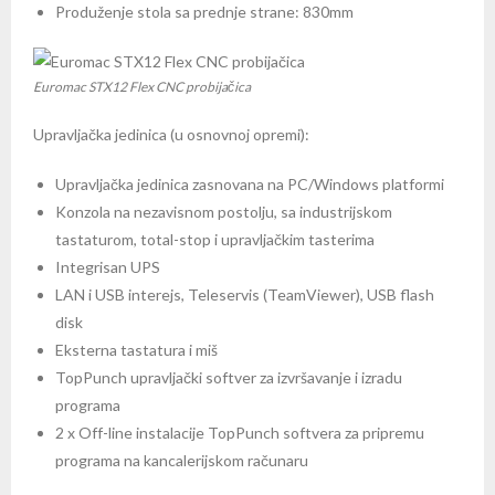
Produženje stola sa prednje strane: 830mm
Euromac STX12 Flex CNC probijačica
Upravljačka jedinica (u osnovnoj opremi):
Upravljačka jedinica zasnovana na PC/Windows platformi
Konzola na nezavisnom postolju, sa industrijskom
tastaturom, total-stop i upravljačkim tasterima
Integrisan UPS
LAN i USB interejs, Teleservis (TeamViewer), USB flash
disk
Eksterna tastatura i miš
TopPunch upravljački softver za izvršavanje i izradu
programa
2 x Off-line instalacije TopPunch softvera za pripremu
programa na kancalerijskom računaru