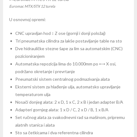
Euromac MTX/STX 12 turela
U osnovnoj opremi:
CNC upravljan hod ↕ Z ose (gornji i donji položaj)
Tri pneumatska cilindra za lakše postavljanje table na sto
Dve hidrauličke stezne šape za lim sa automatskim (CNC)
pozicioniranjem
Automatska repozicija lima do 10.000mm po ⟷ X osi,
podržano okretanje i prevrtanje
Pneumatski sistem centralnog podmazivanja alata
Eksterni sistem za hlađenje ulja, automatsko upravljanje
temperaturom ulja
Nosači donjeg alata: 2 x D, 1 x C, 2 x B i jedan adapter B/A
Adapteri gornjeg alata: 1 x D / C, 2 x D / B, 1 x B/A
Set ručnog alata za svakodnevni rad sa mašinom, pripremu
alatnih stanica i alata
Sto sa četkicama i dva referentna cilindra