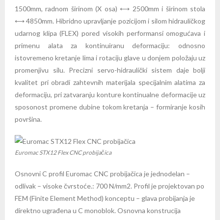
1500mm, radnom širinom (X osa) ⟷ 2500mm i širinom stola
⟷ 4850mm. Hibridno upravljanje pozicijom i silom hidrauličkog
udarnog klipa (FLEX) pored visokih performansi omogućava i
primenu alata za kontinuiranu deformaciju: odnosno
istovremeno kretanje lima i rotaciju glave u donjem položaju uz
promenjivu silu. Precizni servo-hidraulički sistem daje bolji
kvalitet pri obradi zahtevnih materijala specijalnim alatima za
deformaciju, pri zatvaranju konture kontinualne deformacije uz
sposonost promene dubine tokom kretanja – formiranje kosih
površina.
Euromac STX12 Flex CNC probijačica
Osnovni C profil Euromac CNC probijačica je jednodelan –
odlivak – visoke čvrstoće.: 700 N/mm2. Profil je projektovan po
FEM (Finite Element Method) konceptu – glava probijanja je
direktno ugrađena u C monoblok. Osnovna konstrucija