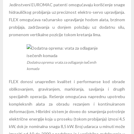
Jedinstveni EUROMAC patenti omogućavaju korišćenje snage
hidrauličkog probijanja uz preciznost elektro-servo upravljanja.
FLEX omogućava računarsko upravljanje hodom alata, brzinom
probijaja, zadržavanja u donjem položaju uz dodatnu silu,
promenom vertikalne pozicije tokom kretanja lima.
Dodatna oprema: vrata za odlaganje isečenih
komada
FLEX donosi unapređen kvalitet i performanse kod obrade
oblikovanjem, graviranjem, markiranja, savijanja i drugih
specijalnih operacija. Rešenje omogućava naprednu upotrebu
kompleksnih alata za obradu rezanjem i kontinuiranom
deformacijom. Hibridni sistem je doveo do smanjenja potrošnje
električne energije koja u proseku (tokom probijanja) iznosi 4,5
kW, dok je nominalna snaga 8,5 kW. Broj udaraca u minuti može
iznositi od 10 do 2000 a podržano je i varijabilno zadržavanje u