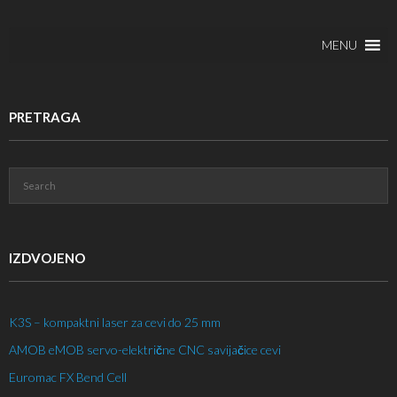
MENU
PRETRAGA
IZDVOJENO
K3S – kompaktni laser za cevi do 25 mm
AMOB eMOB servo-električne CNC savijačice cevi
Euromac FX Bend Cell