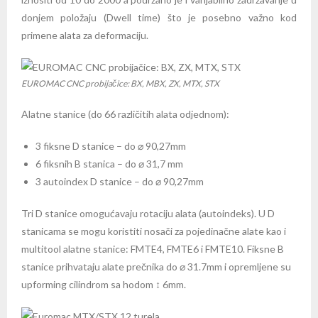
donjem položaju (Dwell time) što je posebno važno kod
primene alata za deformaciju.
EUROMAC CNC probijačice: BX, MBX, ZX, MTX, STX
Alatne stanice (do 66 različitih alata odjednom):
3 fiksne D stanice – do ⌀ 90,27mm
6 fiksnih B stanica – do ⌀ 31,7 mm
3 autoindex D stanice – do ⌀ 90,27mm
Tri D stanice omogućavaju rotaciju alata (autoindeks). U D
stanicama se mogu koristiti nosači za pojedinačne alate kao i
multitool alatne stanice: FMTE4, FMTE6 i FMTE10. Fiksne B
stanice prihvataju alate prečnika do ⌀ 31.7mm i opremljene su
upforming cilindrom sa hodom ↕ 6mm.