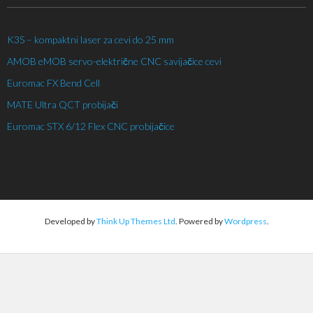
K3S – kompaktni laser za cevi do 25 mm
AMOB eMOB servo-električne CNC savijačice cevi
Euromac FX Bend Cell
MATE Ultra QCT probijači
Euromac STX 6/12 Flex CNC probijačice
Developed by
Think Up Themes Ltd
. Powered by
Wordpress
.