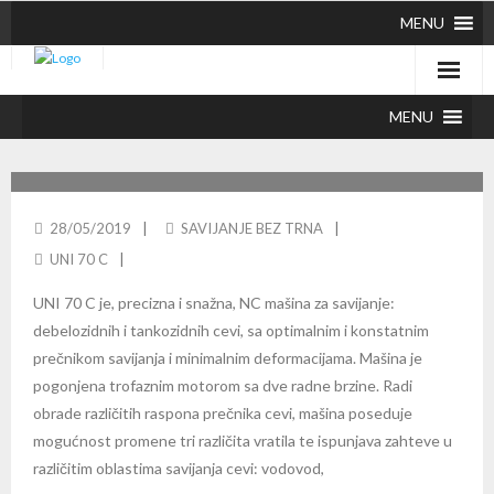
MENU
MENU
CBC UNI 70 C: NC SAVIJANJE CEVI BEZ TRNA
28/05/2019
SAVIJANJE BEZ TRNA
UNI 70 C
UNI 70 C je, precizna i snažna, NC mašina za savijanje:
debelozidnih i tankozidnih cevi, sa optimalnim i konstatnim
prečnikom savijanja i minimalnim deformacijama. Mašina je
pogonjena trofaznim motorom sa dve radne brzine. Radi
obrade različitih raspona prečnika cevi, mašina poseduje
mogućnost promene tri različita vratila te ispunjava zahteve u
različitim oblastima savijanja cevi: vodovod,