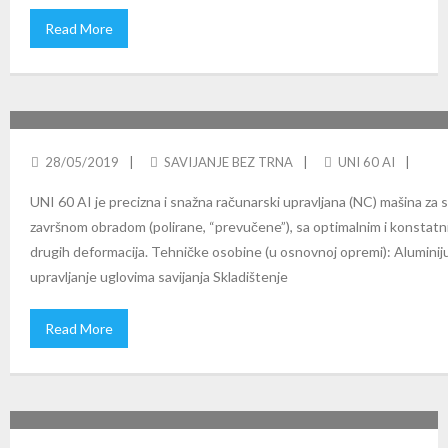
Read More
CBC UNI 60 AI: NC SAVIJANJE CEVI BEZ TRNA
28/05/2019
SAVIJANJE BEZ TRNA
UNI 60 AI
UNI 60 AI je precizna i snažna računarski upravljana (NC) mašina za sa
završnom obradom (polirane, “prevučene”), sa optimalnim i konstatni
drugih deformacija. Tehničke osobine (u osnovnoj opremi): Aluminiju
upravljanje uglovima savijanja Skladištenje
Read More
CBC UNI 42 SAVIJAČICE CEVI