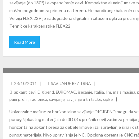
savijanje (do 180°) i ekspandiranje cevi. Kompaktno aluminijumsko te
mašinu pogodnom za primenu na terenu. Ekspandiranje bakarnih cev
Verzija FLEX 22V je nadograđena digitalnim čitačem ugla za precizniji 
Tehničke karakteristike FLEX22
Read More
EUROMAC DIGIBEND
28/10/2011
SAVIJANJE BEZ TRNA
apkant
,
cevi
,
Digibend
,
EUROMAC
,
isecanje
,
Italija
,
lim
,
mala mašina
,
puni profili
,
radionica
,
savijanje
,
savijanje u tri tačke
,
šipke
Univerzalne mašine za horizontalno savijanje DIGIBEND mogu da se ko
punog šipkastog materijala do 3D (3 x prečnik cevi) zatim za probijan
horizontalna apkant presa za debele limove i za ispravljanje šina i o
punog materijala. Nivo upravljanja je NC. Opciona oprema je CNC rač