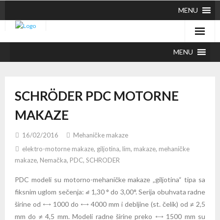
MENU
MENU
SCHRÖDER PDC MOTORNE
MAKAZE
16/02/2016
Mehaničke makaze
elektro-motorne makaze
,
giljotina
,
lim
,
makaze
,
mehaničke
makaze
,
Nemačka
,
PDC
,
SCHRODER
PDC modeli su motorno-mehaničke makaze „giljotina“ tipa sa
fiksnim uglom sečenja: ⧡ 1,30 ° do 3,00°. Serija obuhvata radne
širine od ⟷ 1000 do ⟷ 4000 mm i debljine (st. čelik) od ≠ 2,5
mm do ≠ 4,5 mm. Modeli radne širine preko ⟷ 1500 mm su