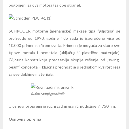
pogonjeni sa dva motora (sa obe strane).
SCHRÖDER motorne (mehaničke) makaze tipa “giljotina” se
proizvode od 1990. godine i do sada je isporučeno više od
10.000 primeraka širom sveta. Primena je moguća za skoro sve
tipove metala i nemetala (uključujući plastične materijale).
Giljotina konstrukcija predstavlja skuplje rešenje od „swing-
beam“ koncepta – ključna prednost je u jednakom kvalitet reza
za sve debljine materijala.
Ručni zadnji graničnik
U osnovnoj opremi je ručni zadnji graničnik dužine ⤢ 750mm.
Osnovna oprema