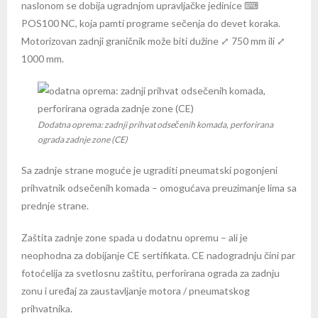
naslonom se dobija ugradnjom upravljačke jedinice ⌨
POS100 NC, koja pamti programe sečenja do devet koraka.
Motorizovan zadnji graničnik može biti dužine ⤢ 750 mm ili ⤢
1000 mm.
Dodatna oprema: zadnji prihvat odsečenih komada, perforirana
ograda zadnje zone (CE)
Sa zadnje strane moguće je ugraditi pneumatski pogonjeni
prihvatnik odsečenih komada – omogućava preuzimanje lima sa
prednje strane.
Zaštita zadnje zone spada u dodatnu opremu – ali je
neophodna za dobijanje CE sertifikata. CE nadogradnju čini par
fotoćelija za svetlosnu zaštitu, perforirana ograda za zadnju
zonu i uređaj za zaustavljanje motora / pneumatskog
prihvatnika.