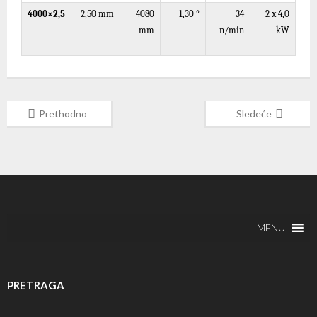
4000×2,5
2,50
mm
4080
1,3
0
°
34
2 x 4,0
mm
n/min
kW
Prethodno
Sledeće
MENU
PRETRAGA