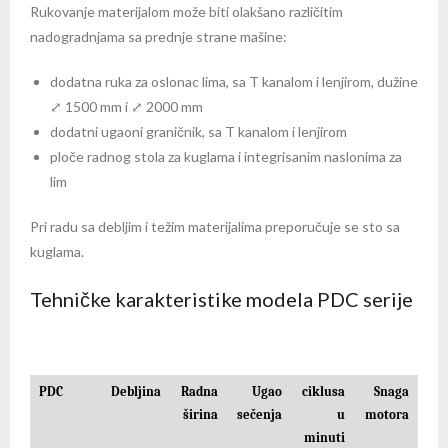
Rukovanje materijalom može biti olakšano različitim
nadogradnjama sa prednje strane mašine:
dodatna ruka za oslonac lima, sa T kanalom i lenjirom, dužine
⤢ 1500 mm i ⤢ 2000 mm
dodatni ugaoni graničnik, sa T kanalom i lenjirom
ploče radnog stola za kuglama i integrisanim naslonima za
lim
Pri radu sa debljim i težim materijalima preporučuje se sto sa
kuglama.
Tehničke karakteristike modela PDC serije
PDC
Debljina
Radna
Ugao
ciklusa
Snaga
širina
sečenja
u
motora
minuti