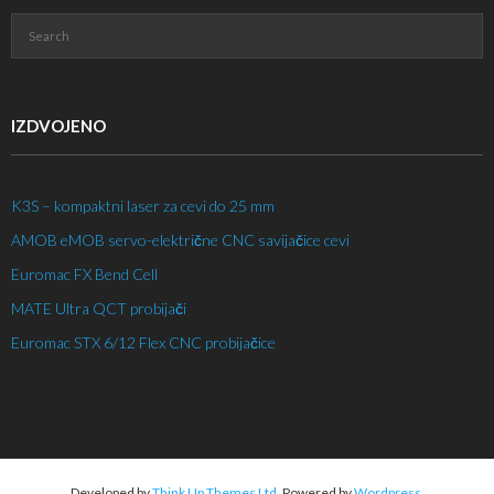
IZDVOJENO
K3S – kompaktni laser za cevi do 25 mm
AMOB eMOB servo-električne CNC savijačice cevi
Euromac FX Bend Cell
MATE Ultra QCT probijači
Euromac STX 6/12 Flex CNC probijačice
Developed by
Think Up Themes Ltd
. Powered by
Wordpress
.