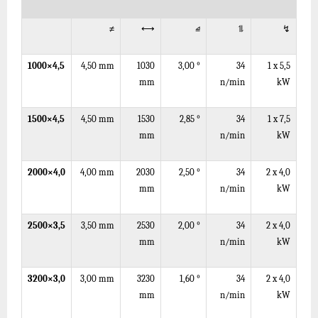
≠
⟷
⧡
⥮
↯
1000×4,5
4,50
mm
1030
3,0
0
°
34
1 x 5,5
mm
n/min
kW
1500×4,5
4,50
mm
1530
2,85 °
34
1 x 7,5
mm
n/min
kW
2000×4,0
4,00
mm
2030
2,5
0
°
34
2 x 4,0
mm
n/min
kW
2500×3,5
3,50
mm
2530
2,0
0
°
34
2 x 4,0
mm
n/min
kW
3200×3,0
3,00
mm
3230
1,6
0
°
34
2 x 4,0
mm
n/min
kW