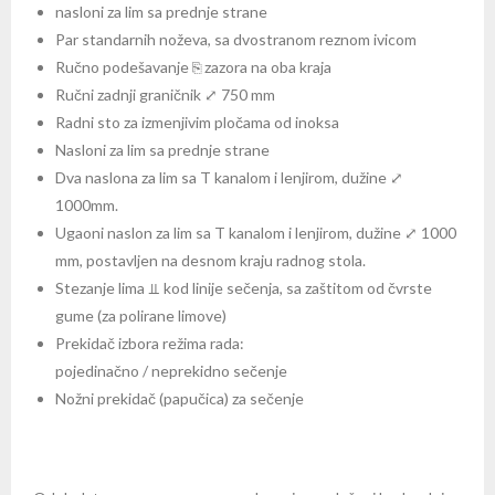
nasloni za lim sa prednje strane
Par standarnih noževa, sa dvostranom reznom ivicom
Ručno podešavanje ⎘ zazora na oba kraja
Ručni zadnji graničnik ⤢ 750 mm
Radni sto za izmenjivim pločama od inoksa
Nasloni za lim sa prednje strane
Dva naslona za lim sa T kanalom i lenjirom, dužine ⤢
1000mm.
Ugaoni naslon za lim sa T kanalom i lenjirom, dužine ⤢ 1000
mm, postavljen na desnom kraju radnog stola.
Stezanje lima ⫫ kod linije sečenja, sa zaštitom od čvrste
gume (za polirane limove)
Prekidač izbora režima rada:
pojedinačno / neprekidno sečenje
Nožni prekidač (papučica) za sečenje