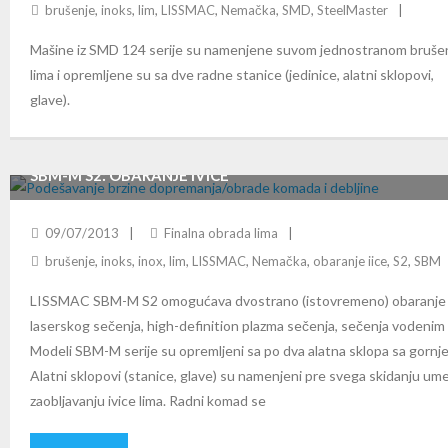
brušenje
,
inoks
,
lim
,
LISSMAC
,
Nemačka
,
SMD
,
SteelMaster
Mašine iz SMD 124 serije su namenjene suvom jednostranom bruše
lima i opremljene su sa dve radne stanice (jedinice, alatni sklopovi,
glave).
SBM-M S2: OBARANJE IVICE
09/07/2013
Finalna obrada lima
brušenje
,
inoks
,
inox
,
lim
,
LISSMAC
,
Nemačka
,
obaranje iice
,
S2
,
SBM
LISSMAC SBM-M S2 omogućava dvostrano (istovremeno) obaranje r
laserskog sečenja, high-definition plazma sečenja, sečenja vodenim 
Modeli SBM-M serije su opremljeni sa po dva alatna sklopa sa gornje 
Alatni sklopovi (stanice, glave) su namenjeni pre svega skidanju um
zaobljavanju ivice lima. Radni komad se