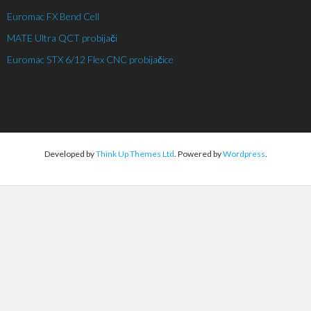
Euromac FX Bend Cell
MATE Ultra QCT probijači
Euromac STX 6/12 Flex CNC probijačice
Developed by
Think Up Themes Ltd
. Powered by
Wordpress
.