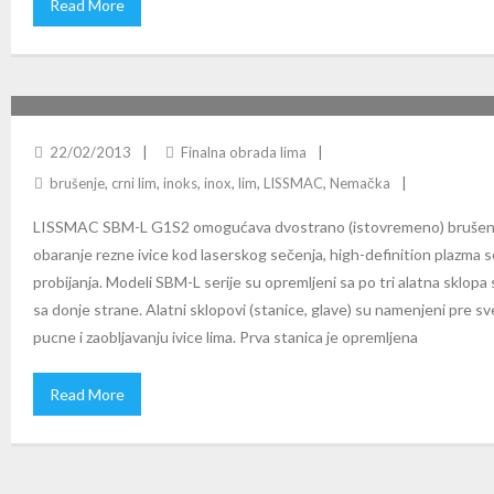
Read More
SBM-L G1S2: BRUŠENJE LIMA I OBARANJE IVICE
22/02/2013
Finalna obrada lima
brušenje
,
crni lim
,
inoks
,
inox
,
lim
,
LISSMAC
,
Nemačka
LISSMAC SBM-L G1S2 omogućava dvostrano (istovremeno) brušenje
obaranje rezne ivice kod laserskog sečenja, high-definition plazma s
probijanja. Modeli SBM-L serije su opremljeni sa po tri alatna sklopa s
sa donje strane. Alatni sklopovi (stanice, glave) su namenjeni pre s
pucne i zaobljavanju ivice lima. Prva stanica je opremljena
Read More