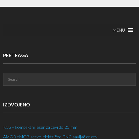
MENU
PRETRAGA
IZDVOJENO
K3S – kompaktni laser za cevi do 25 mm
AMOB eMOB servo-električne CNC savijačice cevi