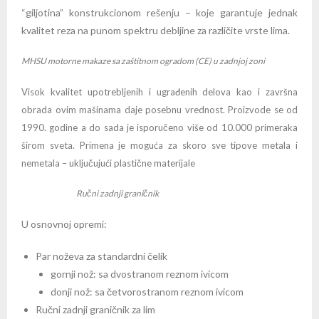
“giljotina” konstrukcionom rešenju – koje garantuje jednak
kvalitet reza na punom spektru debljine za različite vrste lima.
MHSU motorne makaze sa zaštitnom ogradom (CE) u zadnjoj zoni
Visok kvalitet upotrebljenih i ugrađenih delova kao i završna
obrada ovim mašinama daje posebnu vrednost. Proizvode se od
1990. godine a do sada je isporučeno više od 10.000 primeraka
širom sveta. Primena je moguća za skoro sve tipove metala i
nemetala – uključujući plastične materijale
Ručni zadnji graničnik
U osnovnoj opremi:
Par noževa za standardni čelik
gornji nož: sa dvostranom reznom ivicom
donji nož: sa četvorostranom reznom ivicom
Ručni zadnji graničnik za lim