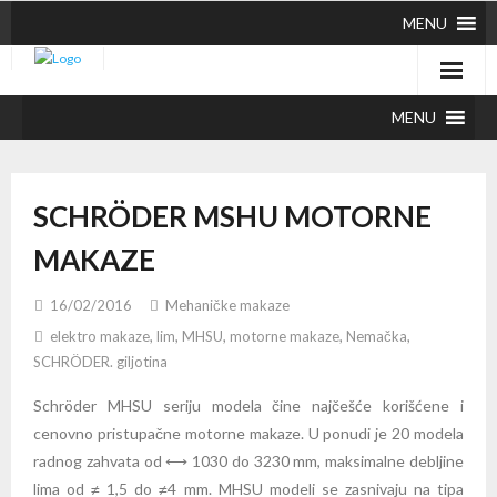
MENU
MENU
SCHRÖDER MSHU MOTORNE
MAKAZE
16/02/2016
Mehaničke makaze
elektro makaze
,
lim
,
MHSU
,
motorne makaze
,
Nemačka
,
SCHRÖDER. giljotina
Schröder MHSU seriju modela čine najčešće korišćene i
cenovno pristupačne motorne makaze. U ponudi je 20 modela
radnog zahvata od ⟷ 1030 do 3230 mm, maksimalne debljine
lima od ≠ 1,5 do ≠4 mm. MHSU modeli se zasnivaju na tipa