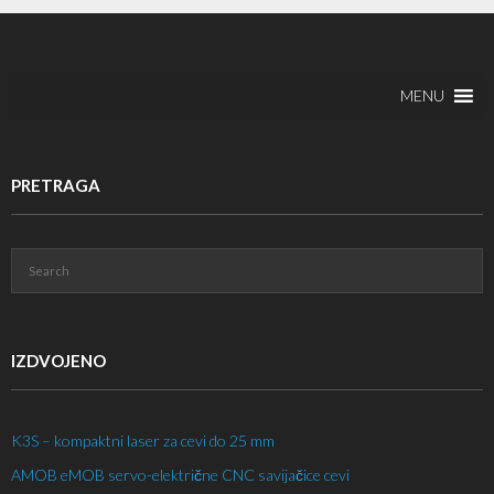
MENU
PRETRAGA
IZDVOJENO
K3S – kompaktni laser za cevi do 25 mm
AMOB eMOB servo-električne CNC savijačice cevi