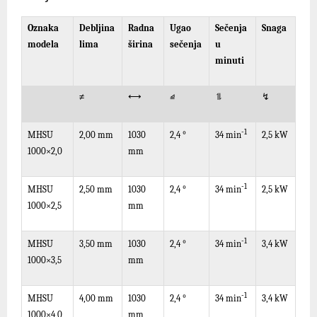
Oznaka
Debljina
Radna
Ugao
Sečenja
Snaga
modela
lima
širina
sečenja
u
minuti
≠
⟷
⧡
⥮
↯
-1
MHSU
2,00 mm
1030
2,4 °
2,5 kW
34
min
1000×2,0
mm
-1
MHSU
2,50 mm
1030
2,4 °
2,5 kW
34
min
1000×2,5
mm
-1
MHSU
3,50 mm
1030
2,4 °
3,4 kW
34
min
1000×3,5
mm
-1
MHSU
4,00 mm
1030
2,4 °
3,4 kW
34
min
1000×4,0
mm