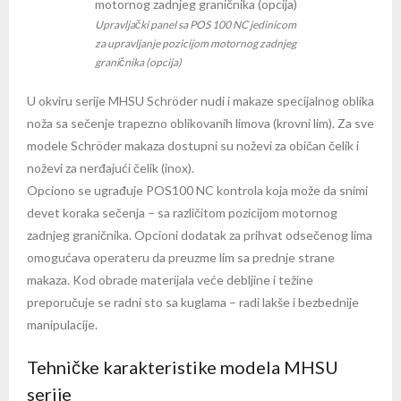
Upravljački panel sa POS 100 NC jedinicom
za upravljanje pozicijom motornog zadnjeg
graničnika (opcija)
U okviru serije MHSU Schröder nudi i makaze specijalnog oblika
noža sa sečenje trapezno oblikovanih limova (krovni lim). Za sve
modele Schröder makaza dostupni su noževi za običan čelik i
noževi za nerđajući čelik (inox).
Opciono se ugrađuje POS100 NC kontrola koja može da snimi
devet koraka sečenja – sa različitom pozicijom motornog
zadnjeg graničnika. Opcioni dodatak za prihvat odsečenog lima
omogućava operateru da preuzme lim sa prednje strane
makaza. Kod obrade materijala veće debljine i težine
preporučuje se radni sto sa kuglama – radi lakše i bezbednije
manipulacije.
Tehničke karakteristike modela MHSU
serije