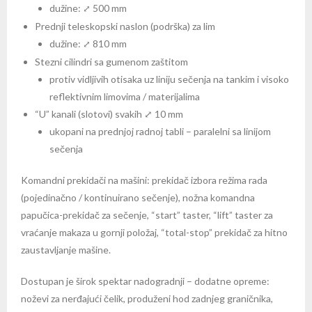
dužine:
500 mm
⤢
Prednji teleskopski naslon (podrška) za lim
dužine:
810 mm
⤢
Stezni cilindri sa gumenom zaštitom
protiv vidljivih otisaka uz liniju sečenja na tankim i visoko
reflektivnim limovima / materijalima
“U” kanali (slotovi) svakih
⤢
10 mm
ukopani na prednjoj radnoj tabli – paralelni sa linijom
sečenja
Komandni prekidači na mašini: prekidač izbora režima rada
(pojedinačno / kontinuirano sečenje), nožna komandna
papučica-prekidač za sečenje, “start” taster, “lift” taster za
vraćanje makaza u gornji položaj, “total-stop” prekidač za hitno
zaustavljanje mašine.
Dostupan je širok spektar nadogradnji – dodatne opreme:
noževi za nerđajući čelik, produženi hod zadnjeg graničnika,