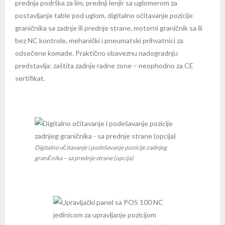
prednja podrška za lim, prednji lenjir sa uglomerom za
postavljanje table pod uglom, digitalno očitavanje pozicije
graničnika sa zadnje ili prednje strane, motorni graničnik sa ili
bez NC kontrole, mehanički i pneumatski prihvatnici za
odsečene komade. Praktično obaveznu nadogradnju
predstavlja: zaštita zadnje radne zone – neophodno za CE
sertifikat.
Digitalno očitavanje i podešavanje pozicije zadnjeg
graničnika – sa prednje strane (opcija)