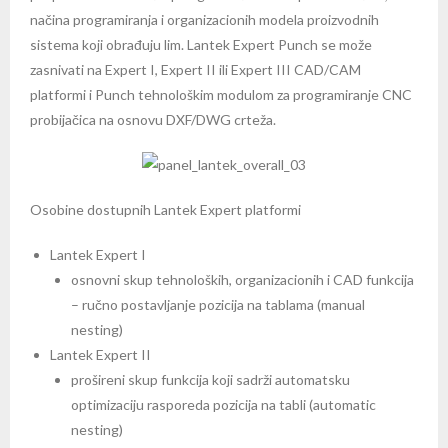
načina programiranja i organizacionih modela proizvodnih
sistema koji obrađuju lim. Lantek Expert Punch se može
zasnivati na Expert I, Expert II ili Expert III CAD/CAM
platformi i Punch tehnološkim modulom za programiranje CNC
probijačica na osnovu DXF/DWG crteža.
Osobine dostupnih Lantek Expert platformi
Lantek Expert I
osnovni skup tehnoloških, organizacionih i CAD funkcija
– ručno postavljanje pozicija na tablama (manual
nesting)
Lantek Expert II
prošireni skup funkcija koji sadrži automatsku
optimizaciju rasporeda pozicija na tabli (automatic
nesting)