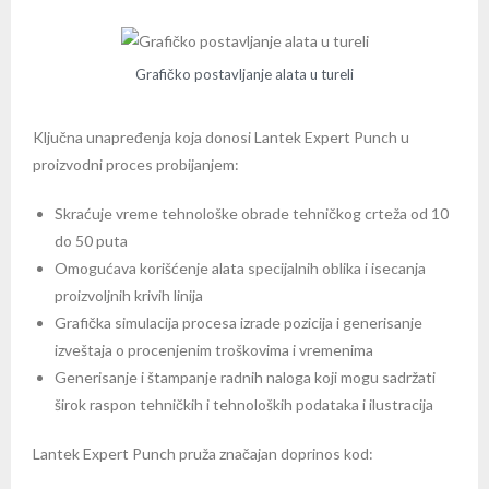
Grafičko postavljanje alata u tureli
Ključna unapređenja koja donosi Lantek Expert Punch u
proizvodni proces probijanjem:
Skraćuje vreme tehnološke obrade tehničkog crteža od 10
do 50 puta
Omogućava korišćenje alata specijalnih oblika i isecanja
proizvoljnih krivih linija
Grafička simulacija procesa izrade pozicija i generisanje
izveštaja o procenjenim troškovima i vremenima
Generisanje i štampanje radnih naloga koji mogu sadržati
širok raspon tehničkih i tehnoloških podataka i ilustracija
Lantek Expert Punch pruža značajan doprinos kod: