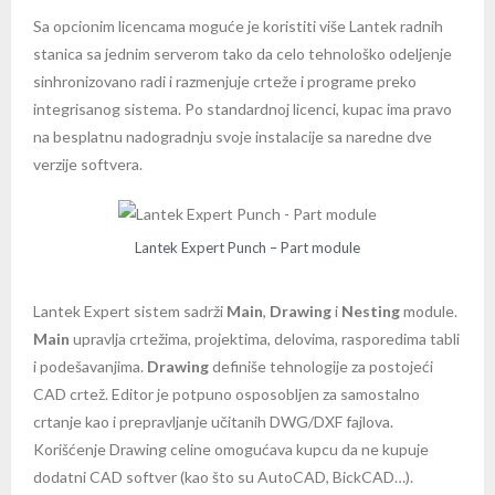
Sa opcionim licencama moguće je koristiti više Lantek radnih
stanica sa jednim serverom tako da celo tehnološko odeljenje
sinhronizovano radi i razmenjuje crteže i programe preko
integrisanog sistema. Po standardnoj licenci, kupac ima pravo
na besplatnu nadogradnju svoje instalacije sa naredne dve
verzije softvera.
Lantek Expert Punch – Part module
Lantek Expert sistem sadrži
Main
,
Drawing
i
Nesting
module.
Main
upravlja crtežima, projektima, delovima, rasporedima tabli
i podešavanjima.
Drawing
definiše tehnologije za postojeći
CAD crtež. Editor je potpuno osposobljen za samostalno
crtanje kao i prepravljanje učitanih DWG/DXF fajlova.
Korišćenje Drawing celine omogućava kupcu da ne kupuje
dodatni CAD softver (kao što su AutoCAD, BickCAD…).