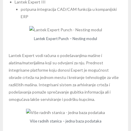
Lantek Expert III
potpuna integracija CAD/CAM funkcija u kompanijski
ERP
Lantek Expert Punch – Nesting modul
Lantek Expert vodi računa o podešavanjima mašine i
alatima/materijalima koji su odvojeni za nju. Prednost
integrisane platforme koju donosi Expert je mogućnost
obrade crteža na jednom mestu i kreiranje tehnologije za više
različitih mašina. Integrisani sistem za arhiviranje crteža i
podešavanja pomaže sprečavanje gubitka informacija ali i
omogućava lakše servisiranje i podršku kupcima.
Više radnih stanica – jedna baza podataka