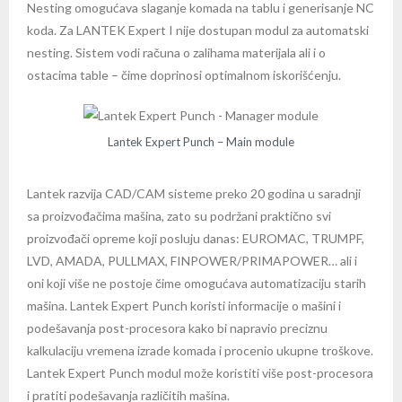
Nesting omogućava slaganje komada na tablu i generisanje NC
koda. Za LANTEK Expert I nije dostupan modul za automatski
nesting. Sistem vodi računa o zalihama materijala ali i o
ostacima table – čime doprinosi optimalnom iskorišćenju.
Lantek Expert Punch – Main module
Lantek razvija CAD/CAM sisteme preko 20 godina u saradnji
sa proizvođačima mašina, zato su podržani praktično svi
proizvođači opreme koji posluju danas: EUROMAC, TRUMPF,
LVD, AMADA, PULLMAX, FINPOWER/PRIMAPOWER… ali i
oni koji više ne postoje čime omogućava automatizaciju starih
mašina. Lantek Expert Punch koristi informacije o mašini i
podešavanja post-procesora kako bi napravio preciznu
kalkulaciju vremena izrade komada i procenio ukupne troškove.
Lantek Expert Punch modul može koristiti više post-procesora
i pratiti podešavanja različitih mašina.