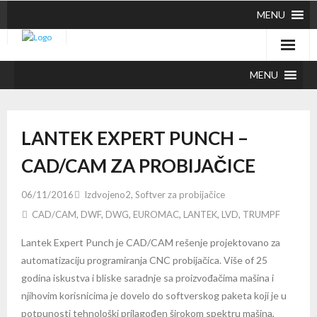
MENU
MENU
LANTEK EXPERT PUNCH –
CAD/CAM ZA PROBIJAČICE
06/11/2016
Izdvojeno2
,
Softver za probijačice
CAD/CAM
,
DWF
,
DWG
,
EUROMAC
,
LANTEK
,
LVD
,
TRUMPF
Lantek Expert Punch je CAD/CAM rešenje projektovano za
automatizaciju programiranja CNC probijačica. Više of 25
godina iskustva i bliske saradnje sa proizvođačima mašina i
njihovim korisnicima je dovelo do softverskog paketa koji je u
potpunosti tehnološki prilagođen širokom spektru mašina,