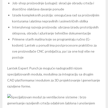
Job-shop proizvodnje (usluge): skraćuje obradu crteža i
drastično olakšava davanje ponude
Izrade kompleksnih pozicija: omogućava rad sa proizvoljnim
konturama i alatima nepravilnih i asimetričnih oblika
Intenzivnog razvoja proizvoda: ubrzava izradu prototipskih
sklopova, obradu i ažuriranje tehničke dokumentacije
Primene starih mašina koje se programiraju ručno (G-
kodom): Lantek u ponudi ima postprocesore praktično za
sve proizvođače CNC probijačica, pa i za one koji više ne
postoje
Lantek Expert Punch je moguće nadograditi nizom
specijalizovanih modula, modulima za integraciju sa drugim
CAD platformama i modulom za 3D projektovanje i generisanje
razvijene forme.