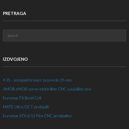
PRETRAGA
IZDVOJENO
K3S – kompaktni laser za cevi do 25 mm
AMOB eMOB servo-električne CNC savijačice cevi
Euromac FX Bend Cell
MATE Ultra QCT probijači
Euromac STX 6/12 Flex CNC probijačice