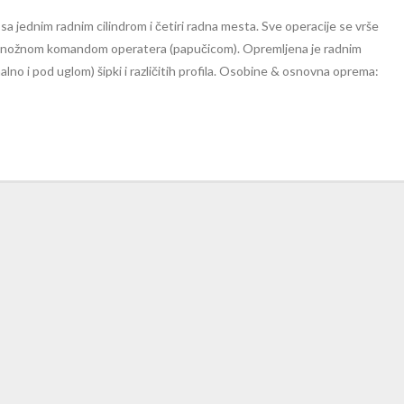
 sa jednim radnim cilindrom i četiri radna mesta. Sve operacije se vrše
ira nožnom komandom operatera (papučicom). Opremljena je radnim
lno i pod uglom) šipki i različitih profila. Osobine & osnovna oprema: