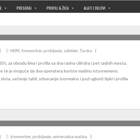
E
PRESERAJ
PROFILI & ŽICA
ALATI I DELOVI
HKM
,
Ironworker
,
probijanje
,
sahinler
,
Turska
5t, za obradu lima i profila sa dva radna cilindra i pet radnih mesta.
re te je moguće da dva operatera koriste mašinu istovremeno.
lota, sečenje tabli, odsecanje (normalno i pod uglom) šipki i profila.
Ironworker
,
probijanje
,
univerzalna mašina