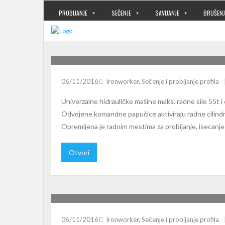
PROBIJANJE
SEČENJE
SAVIJANJE
BRUŠENJ
SAHNINLER HKM55 I HKM65
06/11/2016
Ironworker
,
Sečenje i probijanje profila
Univerzalne hidrauličke mašine maks. radne sile 55t i 6
Odvojene komandne papučice aktiviraju radne cilind
Opremljena je radnim mestima za probijanje, isecanje s
Otvori
SAHINLER HKM40
06/11/2016
Ironworker
,
Sečenje i probijanje profila