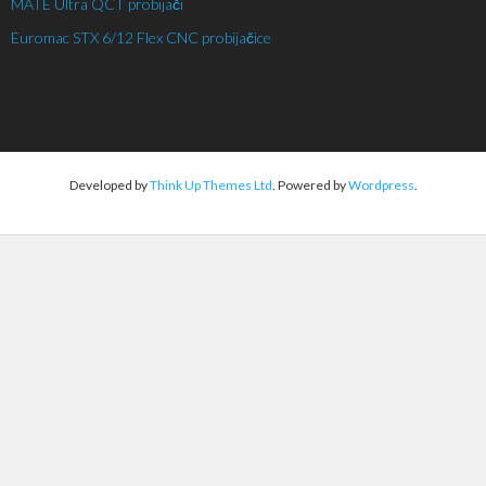
MATE Ultra QCT probijači
Euromac STX 6/12 Flex CNC probijačice
Developed by
Think Up Themes Ltd
. Powered by
Wordpress
.