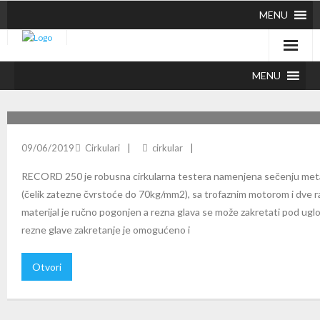
MENU
MENU
RECORD 250 CIRKULARNA TESTERA
09/06/2019
Cirkulari
cirkular
RECORD 250 je robusna cirkularna testera namenjena sečenju metalni
(čelik zatezne čvrstoće do 70kg/mm2), sa trofaznim motorom i dve r
materijal je ručno pogonjen a rezna glava se može zakretati pod ugl
rezne glave zakretanje je omogućeno i
Otvori