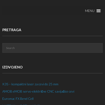
MENU
PRETRAGA
IZDVOJENO
K3S – kompaktni laser za cevi do 25 mm
AMOB eMOB servo-električne CNC savijačice cevi
Euromac FX Bend Cell