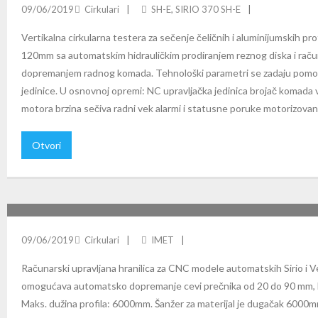
09/06/2019
Cirkulari
SH-E
,
SIRIO 370 SH-E
Vertikalna cirkularna testera za sečenje čeličnih i aluminijumskih pro
120mm sa automatskim hidrauličkim prodiranjem reznog diska i raču
dopremanjem radnog komada. Tehnološki parametri se zadaju pomo
jedinice. U osnovnoj opremi: NC upravljačka jedinica brojač komada 
motora brzina sečiva radni vek alarmi i statusne poruke motorizova
Otvori
SBL 6000: AUTOMATSKA HRANILICA ZA AF-NC MODELE
09/06/2019
Cirkulari
IMET
Računarski upravljana hranilica za CNC modele automatskih Sirio i V
omogućava automatsko dopremanje cevi prečnika od 20 do 90 mm, kv
Maks. dužina profila: 6000mm. Šanžer za materijal je dugačak 6000