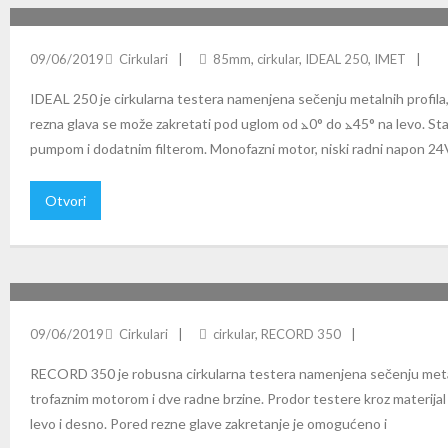
IDEAL 250 CIRKULARNA TESTERA
09/06/2019
Cirkulari
85mm
,
cirkular
,
IDEAL 250
,
IMET
IDEAL 250 je cirkularna testera namenjena sečenju metalnih profila, 
rezna glava se može zakretati pod uglom od ⦛0° do ⦛45° na levo. St
pumpom i dodatnim filterom. Monofazni motor, niski radni napon 24
Otvori
RECORD 350 CIRKULARNA TESTERA
09/06/2019
Cirkulari
cirkular
,
RECORD 350
RECORD 350 je robusna cirkularna testera namenjena sečenju metalni
trofaznim motorom i dve radne brzine. Prodor testere kroz materija
levo i desno. Pored rezne glave zakretanje je omogućeno i