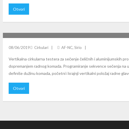
Otvori
SIRIO 370 AF-NC: AUTOMATSKI CNC VERTIKALNI CIRKULA
08/06/2019
Cirkulari
AF-NC
,
Sirio
Vertikalna cirkularna testera za sečenje čeličnih i aluminijumskih p
dopremanjem radnog komada. Programiranje sekvence sečenja na up
definiše dužinu komada, početni i krajnji vertikalni položaj radne gla
Otvori