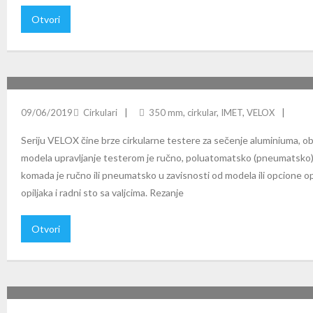
Otvori
VELOX 350 CIRKULARNA TESTERA
09/06/2019
Cirkulari
350 mm
,
cirkular
,
IMET
,
VELOX
Seriju VELOX čine brze cirkularne testere za sečenje aluminiuma, ob
modela upravljanje testerom je ručno, poluatomatsko (pneumatsko)
komada je ručno ili pneumatsko u zavisnosti od modela ili opcione 
opiljaka i radni sto sa valjcima. Rezanje
Otvori
SIRIO 370 SH-E: POLUAUTOMATSKI VERTIKALNI CIRKULAR