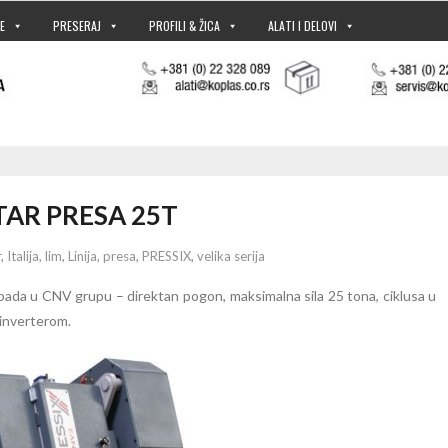
E
PRESERAJ
PROFILI & ŽICA
ALATI I DELOVI
TAR PRESA 25T
r
,
Italija
,
lim
,
Linija
,
presa
,
PRESSIX
,
velika serija
pada u CNV grupu – direktan pogon, maksimalna sila 25 tona, ciklusa u
 inverterom.