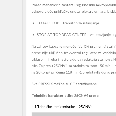
Pored mehaničkih tastera i sigurnosnih mikroprekid
odgovarajuće priključke unutar elektro ormara. U skl
TOTAL STOP – trenutno zaustavljanje
STOP AT TOP DEAD CENTER – zaustavljanje u g
Na zahtev kupca je moguće fabrički promeniti stalni 
prese nije uključen frekventni regulator za variabi
ciklusom. Treba imati u vidu da redukcija stalnog c
sile. Za presu 25CNV4 sa stalnim taktom 150 min-1 s
na 20 tona), pri čemu 118 min-1 predstavlja donju gran
Sve PRESSIX mašine su
CE sertifikovane.
Tehničke karakteristike 25CNV4 prese
4.1.Tehničke karakteristike – 25CNV4