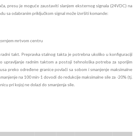
ača, presu je moguće zaustaviti slanjem eksternog signala (24VDC) na
adu sa odabranim priključkom signal može izvršiti komande:
ornjem mrtvom centru
radni takt. Prepravka stalnog takta je potrebna ukoliko u konfiguraciji
lno upravljanje radnim taktom a postoji tehnološka potreba za sporijim
iklusa preko određene granice povlači sa sobom i smanjenje maksimalne
manjenje na 100 min-1 dovodi do redukcije maksimalne sile za -20% (tj.
icu pri kojoj ne dolazi do smanjenja sile.