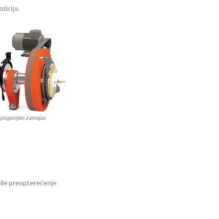
zicija.
 pogonjen zamajac
ile
preopterećenje