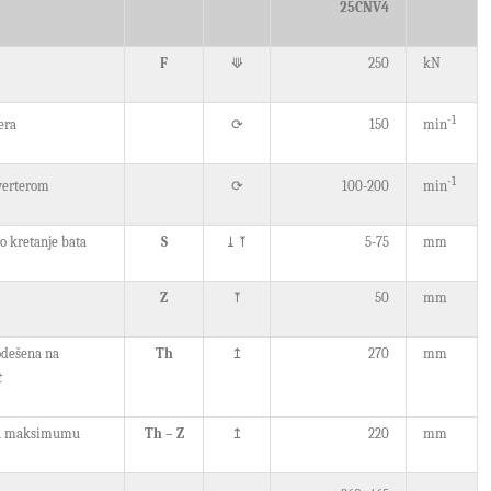
25CNV4
⟱
F
250
kN
-1
⟳
era
150
min
-1
⟳
nverterom
100-200
min
⤓⤒
 kretanje bata
S
5-75
mm
⤒
Z
50
mm
↥
odešena na
Th
270
mm
t
↥
 na maksimumu
Th – Z
220
mm