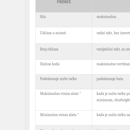
PRESSIX
Sila
maksimalna
Ciklusa u minuti
radni takt, bez invert
Broj ciklusa
varijabilni takt, sa i
Dužina hoda
maksimalno vertikano
Podešavanje nulte tačke
podešavanje bata
Maksimalna visina alata
*
kada je nulta tačka p
minimum,
shutheigh
Minimalna visina alata *
kada je nulta tačka