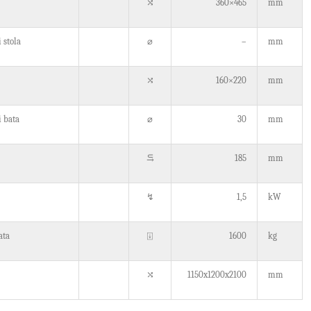
⤭
360×465
mm
⌀
 stola
–
mm
⤭
160×220
mm
⌀
i bata
30
mm
⥹
185
mm
↯
1,5
kW
⍗
ata
1600
kg
⤭
1150x1200x2100
mm