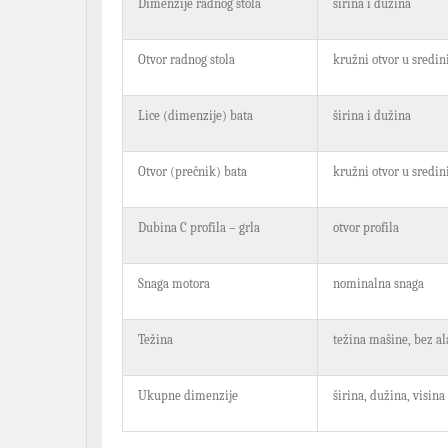
Dimenzije radnog stola
širina i dužina
Otvor radnog stola
kružni otvor u sredini
Lice (dimenzije) bata
širina i dužina
Otvor (prečnik) bata
kružni otvor u sredin
Dubina C profila – grla
otvor profila
Snaga motora
nominalna snaga
Težina
težina mašine, bez al
Ukupne dimenzije
širina, dužina, visina