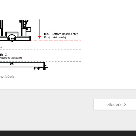
 iz tabele
Sledeće