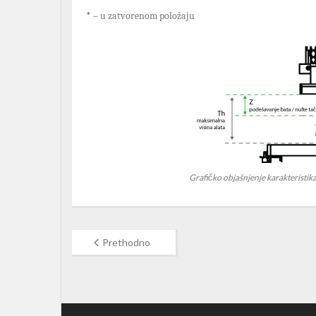
*
–
u zatvorenom položaju
Grafičko objašnjenje karakteristika
Prethodno