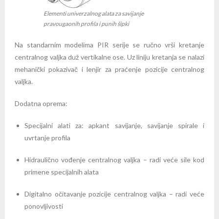
Elementi univerzalnog alata za savijanje
pravougaonih profila i punih šipki
Na standarnim modelima PIR serije se ručno vrši kretanje
centralnog valjka duž vertikalne ose.
Uz liniju kretanja se nalazi
mehanički pokazivač i lenjir za praćenje pozicije centralnog
valjka.
Dodatna oprema:
Specijalni alati za: apkant savijanje, savijanje spirale i
uvrtanje profila
Hidraulično vođenje centralnog valjka – radi veće sile kod
primene specijalnih alata
Digitalno očitavanje pozicije centralnog valjka – radi veće
ponovljivosti