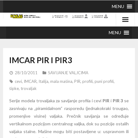
MENU
MENU
IMCAR PIR I PIR3
28/10/2011
SAVIJANJE VALJCIMA
cevi
,
IMCAR
,
Italija
,
mala mašina
,
PIR
,
profili
,
puni profili
,
šipke
,
trovaljak
Serij
e modela trovaljaka za savijanje profila i cevi
PIR
i
PIR 3
se
zasnivaju na „piramidalnom“ rasporedu (jednako
kraki trougao,
promenjive visine) valjaka. Prečnik savijanja se određuje
vertikalnom pozicijom centralnog valjka, dok su pozicije ostalih
valjaka stalne.
Mašin
e mogu biti postavljene u
:
uspravnom ili