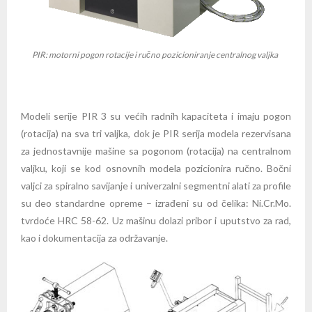
PIR: motorni pogon rotacije i ručno pozicioniranje centralnog valjka
Modeli serije PIR 3 su većih radnih kapaciteta i imaju pogon
(rotacija) na sva tri valjka, dok je PIR serija modela rezervisana
za jednostavnije mašine sa pogonom (rotacija) na centralnom
valjku, koji se kod osnovnih modela pozicionira ručno.
Bočni
valjci za spiralno savijanje i univerzalni segmentni alati za profile
su deo standardne opreme – izrađeni su od čelika: Ni.Cr.Mo.
tvrdoće HRC 58-62. Uz mašinu dolazi pribor i uputstvo za rad,
kao i dokumentacija za održavanje.