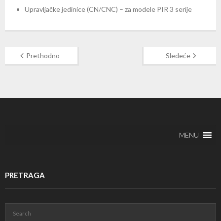
Upravljačke jedinice (CN/CNC) – za modele PIR 3 serije
Prethodno
Sledeće
MENU
PRETRAGA